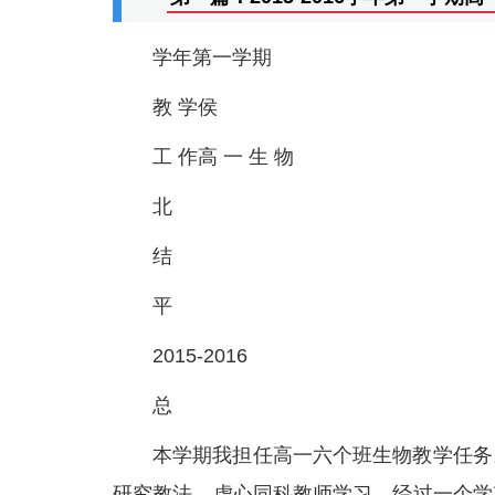
学年第一学期
教 学侯
工 作高 一 生 物
北
结
平
2015-2016
总
本学期我担任高一六个班生物教学任务
研究教法，虚心同科教师学习。经过一个学