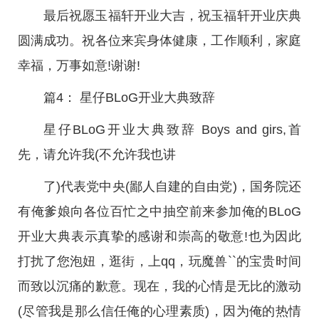
最后祝愿玉福轩开业大吉，祝玉福轩开业庆典
圆满成功。祝各位来宾身体健康，工作顺利，家庭
幸福，万事如意!谢谢!
篇4： 星仔BLoG开业大典致辞
星仔BLoG开业大典致辞 Boys and girs,首
先，请允许我(不允许我也讲
了)代表党中央(鄙人自建的自由党)，国务院还
有俺爹娘向各位百忙之中抽空前来参加俺的BLoG
开业大典表示真挚的感谢和崇高的敬意!也为因此
打扰了您泡妞，逛街，上qq，玩魔兽``的宝贵时间
而致以沉痛的歉意。现在，我的心情是无比的激动
(尽管我是那么信任俺的心理素质)，因为俺的热情