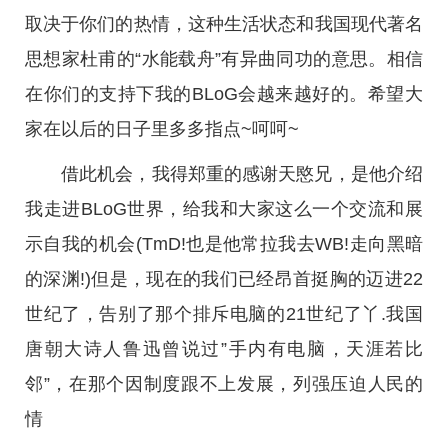
取决于你们的热情，这种生活状态和我国现代著名
思想家杜甫的“水能载舟”有异曲同功的意思。相信
在你们的支持下我的BLoG会越来越好的。希望大
家在以后的日子里多多指点~呵呵~
借此机会，我得郑重的感谢天愍兄，是他介绍
我走进BLoG世界，给我和大家这么一个交流和展
示自我的机会(TmD!也是他常拉我去WB!走向黑暗
的深渊!)但是，现在的我们已经昂首挺胸的迈进22
世纪了，告别了那个排斥电脑的21世纪了丫.我国
唐朝大诗人鲁迅曾说过”手内有电脑，天涯若比
邻”，在那个因制度跟不上发展，列强压迫人民的
情