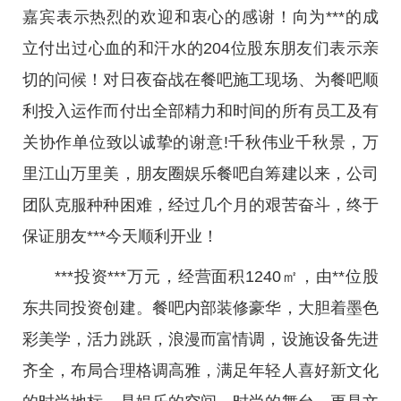
嘉宾表示热烈的欢迎和衷心的感谢！向为***的成
立付出过心血的和汗水的204位股东朋友们表示亲
切的问候！对日夜奋战在餐吧施工现场、为餐吧顺
利投入运作而付出全部精力和时间的所有员工及有
关协作单位致以诚挚的谢意!千秋伟业千秋景，万
里江山万里美，朋友圈娱乐餐吧自筹建以来，公司
团队克服种种困难，经过几个月的艰苦奋斗，终于
保证朋友***今天顺利开业！
***投资***万元，经营面积1240㎡，由**位股
东共同投资创建。餐吧内部装修豪华，大胆着墨色
彩美学，活力跳跃，浪漫而富情调，设施设备先进
齐全，布局合理格调高雅，满足年轻人喜好新文化