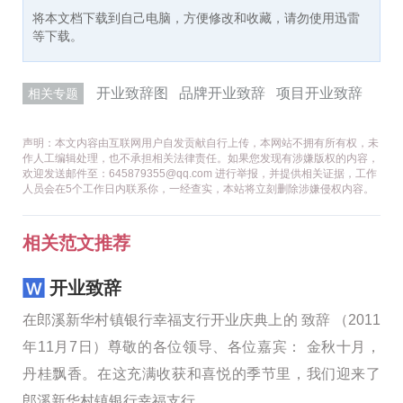
将本文档下载到自己电脑，方便修改和收藏，请勿使用迅雷
等下载。
开业致辞图
品牌开业致辞
项目开业致辞
相关专题
声明：本文内容由互联网用户自发贡献自行上传，本网站不拥有所有权，未
作人工编辑处理，也不承担相关法律责任。如果您发现有涉嫌版权的内容，
欢迎发送邮件至：645879355@qq.com 进行举报，并提供相关证据，工作
人员会在5个工作日内联系你，一经查实，本站将立刻删除涉嫌侵权内容。
相关范文推荐
开业致辞
在郎溪新华村镇银行幸福支行开业庆典上的 致辞 （2011
年11月7日）尊敬的各位领导、各位嘉宾： 金秋十月，
丹桂飘香。在这充满收获和喜悦的季节里，我们迎来了
郎溪新华村镇银行幸福支行......