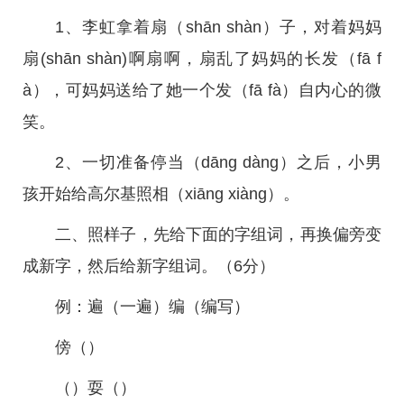
1、李虹拿着扇（shān shàn）子，对着妈妈
扇(shān shàn)啊扇啊，扇乱了妈妈的长发（fā f
à），可妈妈送给了她一个发（fā fà）自内心的微
笑。
2、一切准备停当（dāng dàng）之后，小男
孩开始给高尔基照相（xiāng xiàng）。
二、照样子，先给下面的字组词，再换偏旁变
成新字，然后给新字组词。（6分）
例：遍（一遍）编（编写）
傍（）
（）耍（）