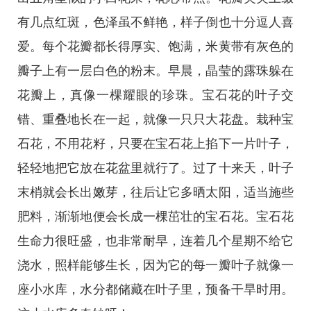
有几点红斑，色泽虽不鲜艳，样子倒也十分逗人喜
爱。每个花瓣都长得厚实、饱满，米黄带有灰色的
瓣子上有一层白色的粉末。早晨，晶莹的露珠躲在
花瓣上，真像一棵耀眼的珍珠。宝石花的叶子交
错、重叠地长在一起，就像一只只大花盘。栽种宝
石花，不用花籽，只要在宝石花上掐下一片叶子，
轻轻地把它放在花盆里就行了。过了十来天，叶子
末梢就会长出嫩芽，往后让它多晒太阳，适当施些
肥料，渐渐地便会长成一棵茁壮的宝石花。宝石花
生命力很旺盛，也非常耐早，连着几个星期不给它
浇水，照样能够生长，因为它的每一瓣叶子就像一
座小水库，水分都储藏在叶子里，预备干旱时用。