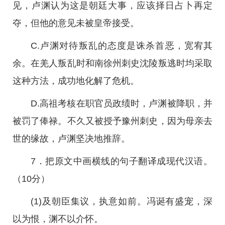
见，卢渊认为这是朝廷大事，应该择日占卜再定
夺，但他的意见未被皇帝接受。
C.卢渊对待叛乱的态度是诛杀首恶，宽宥其
余。在羌人叛乱时和南徐州刺史沈陵叛逃时均采取
这种方法，成功地化解了危机。
D.高祖考核在职官员政绩时，卢渊被降职，并
被罚了俸禄。不久又被授予豫州刺史，因为母亲去
世的缘故，卢渊坚决地推辞。
7．把原文中画横线的句子翻译成现代汉语。
（10分）
(1)及朝臣集议，执意如前。冯诞有盛宠，深
以为恨，渊不以介怀。