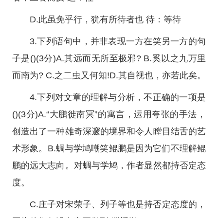
D.此虽免乎行，犹有所待者也 待：等待
3.下列语句中，并非表现一方在笑另一方的句
子是()(3分)A.其远而无所至极邪? B.奚以之九万里
而南为? C.之二虫又何知!D.其自视也，亦若此矣。
4.下列对文章的理解与分析，不正确的一项是
()(3分)A.“大鹏徙南冥”的寓言，运用夸张的手法，
创造出了一种雄奇深邃的境界和令人瞠目结舌的艺
术形象。B.蜩与学鸠嘲笑鲲鹏是因为它们不理解鲲
鹏的远大志向。对蜩与学鸠，作者显然都持否定态
度。
C.庄子对宋荣子、列子等也是持否定态度的，