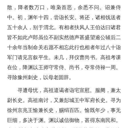
散，降者数万口，唯枭首恶，余悉不问。诏兼侍
中。初，渊年十四，尝诣长安。将还，诸相饯送者
五十余人，别于渭北。有相者扶风人王伯达曰诸君
皆不如此卢郎虽位不副实然德声甚盛望逾公辅后二
十余年当制命关右愿不相忘此行也相者年过八十诣
军门请见言叙平生。未几，拜仪曹尚书。高祖考课
在位，降渊以王师守常侍、尚书，夺常侍禄一周。
寻除豫州刺史，以母老固辞。
寻遭母忧，高祖遣谒者诣宅宣慰。服阕，兼太
尉长史。高祖南讨，又兼彭城王中军府长史。寻为
徐州京兆王愉兼长史，赐绢百匹。愉既年少，事无
巨细，多决于渊。渊以诚信御物，甚得东南民和。