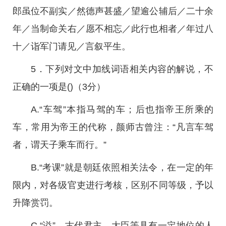
郎虽位不副实／然德声甚盛／望逾公辅后／二十余
年／当制命关右／愿不相忘／此行也相者／年过八
十／诣军门请见／言叙平生。
5．下列对文中加线词语相关内容的解说，不
正确的一项是()（3分）
A.“车驾”本指马驾的车；后也指帝王所乘的
车，常用为帝王的代称，颜师古曾注：“凡言车驾
者，谓天子乘车而行。”
B.“考课”就是朝廷依照相关法令，在一定的年
限内，对各级官吏进行考核，区别不同等级，予以
升降赏罚。
C.“谥”，古代君主、大臣等具有一定地位的人