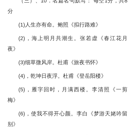
（三）、10．名篇名句默写： 每空1分，共8
分
(1)人生亦有命。鲍照《拟行路难》
(2)，海上明月共潮生。张若虚《春江花月
夜》
(3)细草微风岸。杜甫《旅夜书怀》
(4)，乾坤日夜浮。杜甫《登岳阳楼》
(5)，雁字回时，月满西楼。李清照《一剪
梅》
(6)，使我不得开心颜。李白《梦游天姥吟留
别》