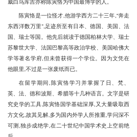
威白鸟库吉亦称陈寅恪为中国最博学的人。
陈寅恪是一位怪才,他游学西方二十三年,“奔走
东西洋数万里”,足迹所至有日本、德国、美国、法
国、瑞士等国。他先后就读于德国柏林大学、瑞士
苏黎世大学、法国巴黎高等政治学校、美国哈佛大
学等著名学府,但未曾获得一个学位。因为文凭在
他眼里,不过是一张废纸而已。
在留学期间,陈寅恪学习并掌握了日、梵、
英、法、德和波斯、希腊等十几种语言。文字是研
究史学的工具,陈寅恪国学基础深厚,又大量吸取西
方文化,故其见解,多为国内外学人所推重,学问深不
可测,独步成绝学,在二十世纪中国学术史上空前绝
后。