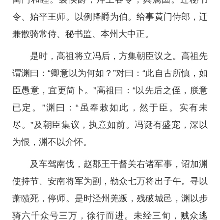
令、始平王师。以例降爵为伯。给事黄门侍郎，迁
兼散骑常侍、秘书监、本州大中正。
是时，高祖将立冯后，方集朝臣议之。高祖先
谓渊曰：“卿意以为何如？”对曰：“此自古所慎，如
臣愚意，宜更简卜。”高祖曰：“以先后之侄，朕意
已定。”渊曰：“虽奉敕如此，然于臣。实有未
尽。”及朝臣集议，执意如前。冯诞有盛宠，深以
为恨，渊不以介怀。
及车驾南伐，赵郡王干督关右诸军事，诏加渊
使持节、安南将军为副，勒众七万将出子午。寻以
萧赜死，停师。是时泾州羌叛，残破城邑，渊以步
骑六千众号三万，徐行而进。未经三旬，贼众逃