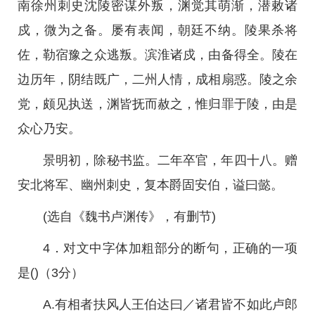
南徐州刺史沈陵密谋外叛，渊觉其萌渐，潜敕诸
戍，微为之备。屡有表闻，朝廷不纳。陵果杀将
佐，勒宿豫之众逃叛。滨淮诸戍，由备得全。陵在
边历年，阴结既广，二州人情，成相扇惑。陵之余
党，颇见执送，渊皆抚而赦之，惟归罪于陵，由是
众心乃安。
景明初，除秘书监。二年卒官，年四十八。赠
安北将军、幽州刺史，复本爵固安伯，谥曰懿。
(选自《魏书卢渊传》，有删节)
4．对文中字体加粗部分的断句，正确的一项
是()（3分）
A.有相者扶风人王伯达曰／诸君皆不如此卢郎