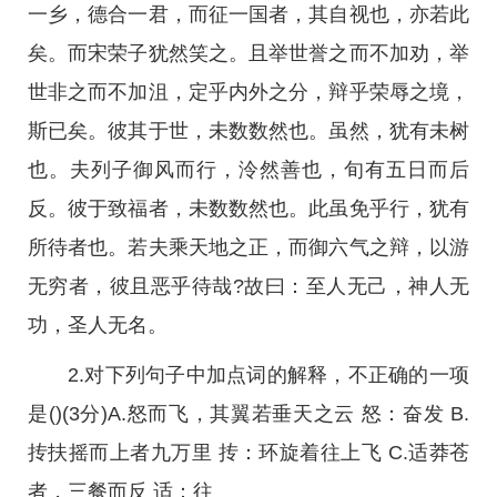
一乡，德合一君，而征一国者，其自视也，亦若此
矣。而宋荣子犹然笑之。且举世誉之而不加劝，举
世非之而不加沮，定乎内外之分，辩乎荣辱之境，
斯已矣。彼其于世，未数数然也。虽然，犹有未树
也。夫列子御风而行，泠然善也，旬有五日而后
反。彼于致福者，未数数然也。此虽免乎行，犹有
所待者也。若夫乘天地之正，而御六气之辩，以游
无穷者，彼且恶乎待哉?故曰：至人无己，神人无
功，圣人无名。
2.对下列句子中加点词的解释，不正确的一项
是()(3分)A.怒而飞，其翼若垂天之云 怒：奋发 B.
抟扶摇而上者九万里 抟：环旋着往上飞 C.适莽苍
者，三餐而反 适：往