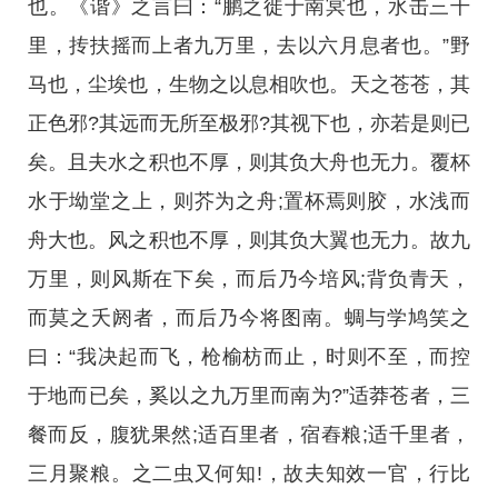
也。《谐》之言曰：“鹏之徙于南冥也，水击三千
里，抟扶摇而上者九万里，去以六月息者也。”野
马也，尘埃也，生物之以息相吹也。天之苍苍，其
正色邪?其远而无所至极邪?其视下也，亦若是则已
矣。且夫水之积也不厚，则其负大舟也无力。覆杯
水于坳堂之上，则芥为之舟;置杯焉则胶，水浅而
舟大也。风之积也不厚，则其负大翼也无力。故九
万里，则风斯在下矣，而后乃今培风;背负青天，
而莫之夭阏者，而后乃今将图南。蜩与学鸠笑之
曰：“我决起而飞，枪榆枋而止，时则不至，而控
于地而已矣，奚以之九万里而南为?”适莽苍者，三
餐而反，腹犹果然;适百里者，宿舂粮;适千里者，
三月聚粮。之二虫又何知!，故夫知效一官，行比