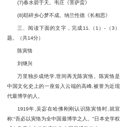
(7)春水碧于天。韦庄《菩萨蛮》
(8)聒碎乡心梦不成。纳兰性德《长相思》
三、阅读下面的文字，完成11.（1）-（3）
题。（共14分）
陈寅恪
刘继兴
万里独步成绝学,世间再无陈寅恪。陈寅恪是
中国文化史上的一座耸入云端的高峰,被誉为近现
代最博学的人。
1919年,吴宓在哈佛刚刚认识陈寅恪时,就宣
称:“吾必以寅恪为全中国最博学之人。”日本史学权