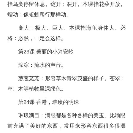
指鸟类停留休息。绽开：裂开。本课指花朵开放。
蠕动：像蚯蚓爬行那样动。
庞大：极大、巨大。本课指海龟身体大。必
将：必然，一定会这样。
第23课 美丽的小兴安岭
淙淙：流水的声音。
葱葱茏茏：形容草木青翠茂盛的样子。苍翠：
草、木等植物呈深绿色。
第24课 香港，璀璨的明珠
琳琅满目：满眼都是各种各样的美玉。比喻眼
前充满了美好的东西，常用来形容东西很多很漂