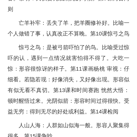
则
亡羊补牢：丢失了羊，把羊圈修补好。比喻一
个人做错了事，认真改正不算晚。第10课惊弓之鸟
惊弓之鸟：是被弓箭吓怕了的鸟。比喻受过惊
吓的认，遇到一点情况就害怕得不得了。大吃一
惊：形容很惊讶的样子。第11课画杨桃 审视：仔
细看。若隐若现：好像消失，又好像出现。形容似
有似无看不真切。第13课和时间赛跑 恍然大悟：
顿时醒悟过来。光阴似箭：形容时间过得很快。受
益无穷：得到无尽的好处或利益。第14课检阅
人山人海：人群如山似海一般。形容人聚集得
很多。第15课争吵