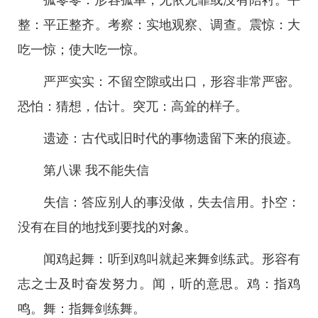
孤零零：形容孤单，无依无靠或没有陪衬。平
整：平正整齐。考察：实地观察、调查。震惊：大
吃一惊；使大吃一惊。
严严实实：不留空隙或出口，形容非常严密。
恐怕：猜想，估计。突兀：高耸的样子。
遗迹：古代或旧时代的事物遗留下来的痕迹。
第八课 我不能失信
失信：答应别人的事没做，失去信用。扑空：
没有在目的地找到要找的对象。
闻鸡起舞：听到鸡叫就起来舞剑练武。形容有
志之士及时奋发努力。闻，听的意思。鸡：指鸡
鸣。舞：指舞剑练舞。