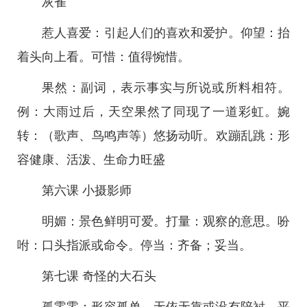
灰雀
惹人喜爱：引起人们的喜欢和爱护。仰望：抬
着头向上看。可惜：值得惋惜。
果然：副词，表示事实与所说或所料相符。
例：大雨过后，天空果然了同现了一道彩虹。婉
转：（歌声、鸟鸣声等）悠扬动听。欢蹦乱跳：形
容健康、活泼、生命力旺盛
第六课 小摄影师
明媚：景色鲜明可爱。打量：观察的意思。吩
咐：口头指派或命令。停当：齐备；妥当。
第七课 奇怪的大石头