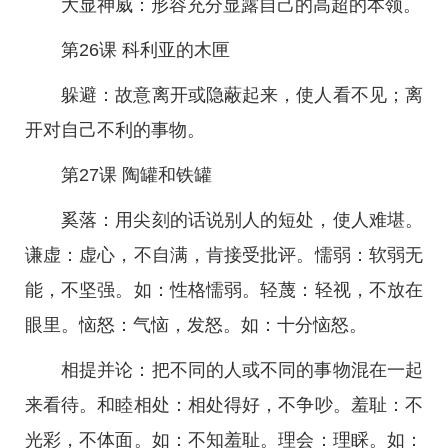
大显神威：形容充分显露自己的高超的本领。
第26课 科利亚的木匣
躲避：故意离开或隐蔽起来，使人看不见；离
开对自己不利的事物。
第27课 陶罐和铁罐
奚落：用尖刻的话说别人的短处，使人难堪。
谦虚：虚心，不自满，肯接受批评。懦弱：软弱无
能，不坚强。如：性格懦弱。轻蔑：轻视，不放在
眼里。恼怒：气恼，发怒。如：十分恼怒。
相提并论：把不同的人或不同的事物混在一起
来看待。和睦相处：相处得好，不争吵。羞耻：不
光彩，不体面。如：不知羞耻。理会：理睬。如：