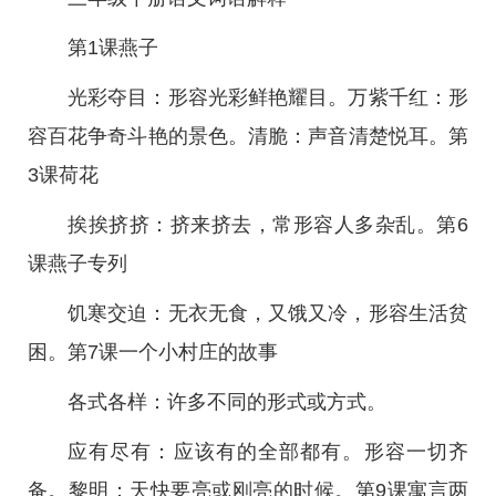
第1课燕子
光彩夺目：形容光彩鲜艳耀目。万紫千红：形
容百花争奇斗艳的景色。清脆：声音清楚悦耳。第
3课荷花
挨挨挤挤：挤来挤去，常形容人多杂乱。第6
课燕子专列
饥寒交迫：无衣无食，又饿又冷，形容生活贫
困。第7课一个小村庄的故事
各式各样：许多不同的形式或方式。
应有尽有：应该有的全部都有。形容一切齐
备。黎明：天快要亮或刚亮的时候。第9课寓言两