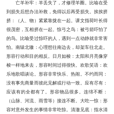
亡羊补牢：羊丢失了，才修理羊圈。比喻在受
到损失后想办法补救，免得以后再受损失。挨挨挤
挤：（人、物）紧紧靠拢在一起。课文指荷叶长得
很茂密，互相挤在一起。惊弓之鸟：被弓箭吓怕了
的鸟。比喻受过惊吓的人，遇到一点动静就非常害
怕。南辕北辙：心理想往南边去，却架车往北走。
形容行动和目的相反。日月如梭：太阳和月亮像穿
梭一样地来去，形容时间过得很快。欢歌笑语：欢
乐地歌唱谈论。形容非常快乐、热闹。不约而同：
没有事先商量而彼此见解或行动一致。应有尽有：
应该有的全都有了。形容物品很多。连绵不断：
（山脉、河流、雨雪等）接连不断。大吃一惊：形
容对意外发生的事情非常吃惊。清澈见底：指水清