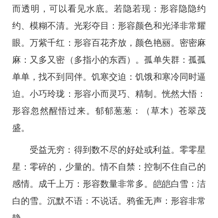
而透明，可以看见水底。若隐若现：形容隐隐约
约、模糊不清。光彩夺目：形容颜色和光泽非常耀
眼。万紫千红：形容百花齐放，颜色艳丽。密密麻
麻：又多又密（多指小的东西）。孤单失群：孤孤
单单，找不到同伴。饥寒交迫：饥饿和寒冷同时逼
迫。小巧玲珑：形容小而灵巧、精制。恍然大悟：
形容忽然醒悟过来。郁郁葱葱：（草木）苍翠茂
盛。
受益无穷：得到数不尽的好处或利益。零零星
星：零碎的，少量的。情不自禁：控制不住自己的
感情。成千上万：形容数量非常多。皑皑白雪：洁
白的雪。沉默不语：不说话。鸦雀无声：形容非常