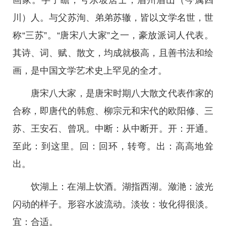
画家。字子瞻，号东坡居士，眉州眉山（今属四
川）人。与父苏洵、弟弟苏辙，皆以文学名世，世
称“三苏”。“唐宋八大家”之一，豪放派词人代表。
其诗、词、赋、散文，均成就极高，且善书法和绘
画，是中国文学艺术史上罕见的全才。
唐宋八大家，是唐宋时期八大散文代表作家的
合称，即唐代的韩愈、柳宗元和宋代的欧阳修、三
苏、王安石、曾巩。中断：从中断开。开：开通。
至此：到这里。回：回环，转弯。出：高高地耸
出。
饮湖上：在湖上饮酒。湖指西湖。潋滟：波光
闪动的样子。形容水波流动。淡妆：妆化得很淡。
宜：合适。