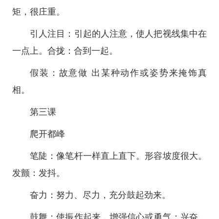
矩，很庄重。
引人注目：引起的人注意，使人把视线集中在
一点上。合拢：合到一起。
假装：故意做 出某种动作或姿势来掩饰真
相。
第三课
爬开都峰
笔陡：像笔杆一样直上直下。形容坡度很大。
发颤：发抖。
奋力：努力、尽力，充分鼓起劲来。
鼓舞：使振作起来，增强信心或勇气；兴奋，