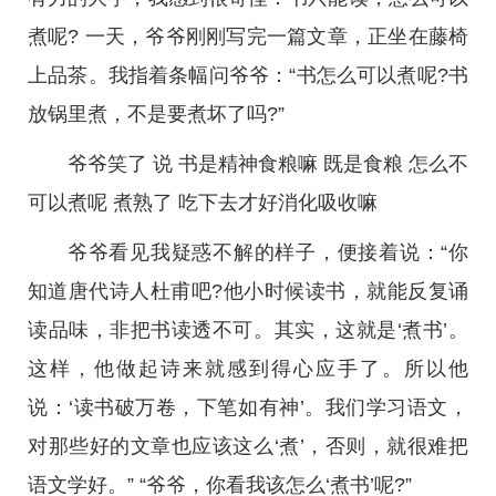
煮呢? 一天，爷爷刚刚写完一篇文章，正坐在藤椅
上品茶。我指着条幅问爷爷：“书怎么可以煮呢?书
放锅里煮，不是要煮坏了吗?”
爷爷笑了 说 书是精神食粮嘛 既是食粮 怎么不
可以煮呢 煮熟了 吃下去才好消化吸收嘛
爷爷看见我疑惑不解的样子，便接着说：“你
知道唐代诗人杜甫吧?他小时候读书，就能反复诵
读品味，非把书读透不可。其实，这就是‘煮书’。
这样，他做起诗来就感到得心应手了。所以他
说：‘读书破万卷，下笔如有神’。我们学习语文，
对那些好的文章也应该这么‘煮’，否则，就很难把
语文学好。” “爷爷，你看我该怎么‘煮书’呢?”