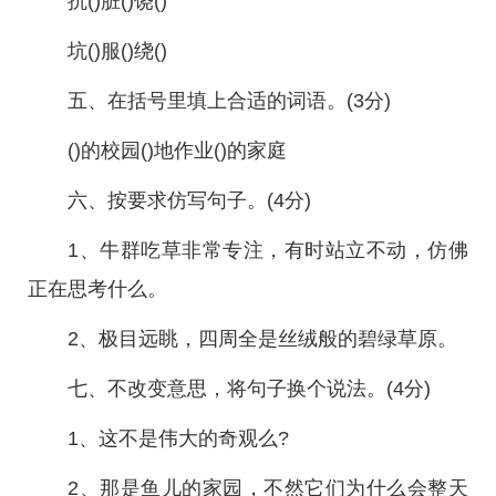
抗()脏()饶()
坑()服()绕()
五、在括号里填上合适的词语。(3分)
()的校园()地作业()的家庭
六、按要求仿写句子。(4分)
1、牛群吃草非常专注，有时站立不动，仿佛
正在思考什么。
2、极目远眺，四周全是丝绒般的碧绿草原。
七、不改变意思，将句子换个说法。(4分)
1、这不是伟大的奇观么?
2、那是鱼儿的家园，不然它们为什么会整天