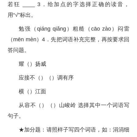
若狂 ____ 3．给加点的字选择正确的读音，
用“√”标出。
勉强（qiáng qiǎng）粗糙（cāo zào）闷雷
（mēn mèn）4．先把词语补充完整，再按要求回
答问题。
耀（）扬威
应接不（）（）调有序
横（）江面
从容不（）（）山峻岭 选择其中一个词语写
句子。
★加分题：请照样子写四个词语，如：涓涓细