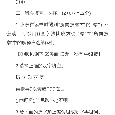
()()()
二、我会填空、选择。(2+6+4=12分)
1.小东在读书时遇到“所向披靡”中的“靡”字不
会读，可以用()查字法比较方便;“靡”在“所向披
靡”中的解释应选第()种。
【①顺风倒下 ②美丽 ③无、没有 ④浪费】
2.选择正确的汉字填空。
厉 立 励 丽 历
再接再()以资鼓()()()在目
()声呵斥()竿见影 来()不明
3.给下面的汉字加上偏旁组成新字再组词。