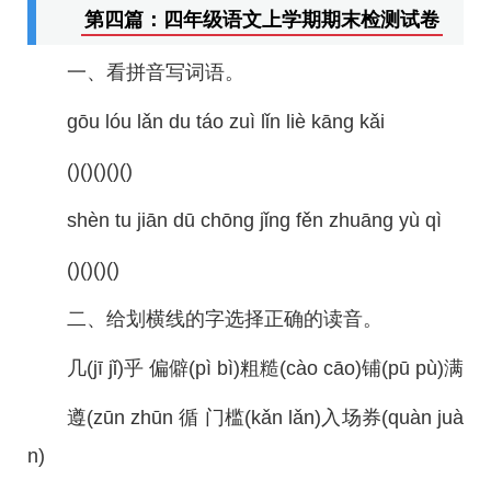
第四篇：四年级语文上学期期末检测试卷
一、看拼音写词语。
gōu lóu lǎn du táo zuì lǐn liè kāng kǎi
()()()()()
shèn tu jiān dū chōng jǐng fěn zhuāng yù qì
()()()()
二、给划横线的字选择正确的读音。
几(jī jǐ)乎 偏僻(pì bì)粗糙(cào cāo)铺(pū pù)满
遵(zūn zhūn 循 门槛(kǎn lǎn)入场券(quàn juà
n)