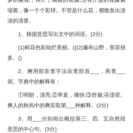
多的菊花，伸开了蜷曲的花瓣;没有开放的花瓣紧
缩着，像一个个彩球。不管是什么花，都散发出淡
淡的清香。
1、根据意思写出文中的词语。(2分)
(1)鲜花色彩灿烂美丽。()(2)遍布山野，形容很
多。()
2、爽用部首查字法应查部首___，再查___
画。字典中的解释有：
①明朗，清亮;②率直，痛快;③舒服;④违背。
爽人的秋风中的爽应取第___种解释。(2分)
3、用___分别画出概括第三、四、五自然段
意思的中心句。(3分)