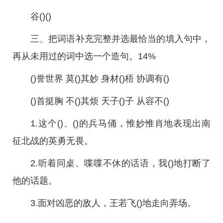
谷()()
三、把词语补充完整并选最恰当的填入句中，
再从未用过的词中选一个造句。14%
()誉世界 莫()其妙 身材()梧 协调有()
()首挺胸 不()其烦 天子()子 从容不()
1.这个()、()的兵马俑，惟妙惟肖地表现出南
征北战的英勇无畏。
2.听着同桌、喋喋不休的话语，我()地打断了
他的话题。
3.面对凶恶的敌人，王若飞()地走向弄场。