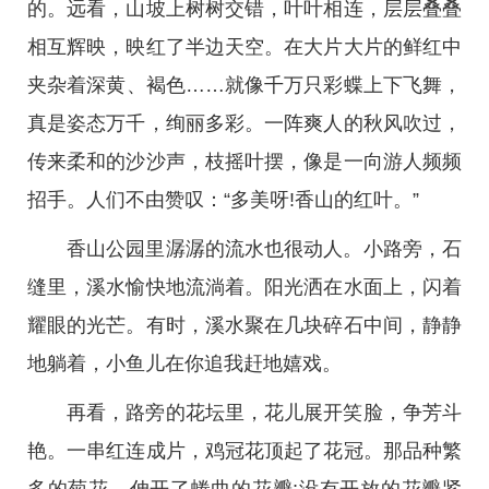
的。远看，山坡上树树交错，叶叶相连，层层叠叠
相互辉映，映红了半边天空。在大片大片的鲜红中
夹杂着深黄、褐色……就像千万只彩蝶上下飞舞，
真是姿态万千，绚丽多彩。一阵爽人的秋风吹过，
传来柔和的沙沙声，枝摇叶摆，像是一向游人频频
招手。人们不由赞叹：“多美呀!香山的红叶。”
香山公园里潺潺的流水也很动人。小路旁，石
缝里，溪水愉快地流淌着。阳光洒在水面上，闪着
耀眼的光芒。有时，溪水聚在几块碎石中间，静静
地躺着，小鱼儿在你追我赶地嬉戏。
再看，路旁的花坛里，花儿展开笑脸，争芳斗
艳。一串红连成片，鸡冠花顶起了花冠。那品种繁