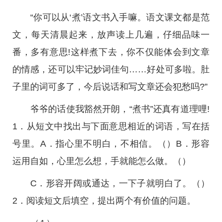
“你可以从‘煮’语文书入手嘛。语文课文都是范
文，每天清晨起来，放声读上几遍，仔细品味一
番，多有意思!这样煮下去，你不仅能体会到文章
的情感，还可以牢记妙词佳句……好处可多啦。肚
子里的词可多了，今后说话和写文章还会犯愁吗?”
爷爷的话使我豁然开朗，“煮书”还真有道理哩!
1．从短文中找出与下面意思相近的词语，写在括
号里。A．指心里不明白，不相信。（）B．形容
运用自如，心里怎么想，手就能怎么做。（）
C．形容开阔或通达，一下子就明白了。（）
2．阅读短文后填空，提出两个有价值的问题。