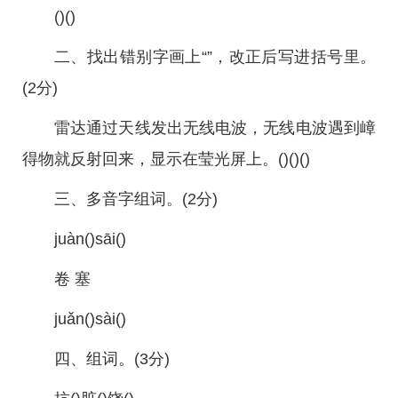
()()
二、找出错别字画上“”，改正后写进括号里。
(2分)
雷达通过天线发出无线电波，无线电波遇到嶂
得物就反射回来，显示在莹光屏上。()()()
三、多音字组词。(2分)
juàn()sāi()
卷 塞
juǎn()sài()
四、组词。(3分)