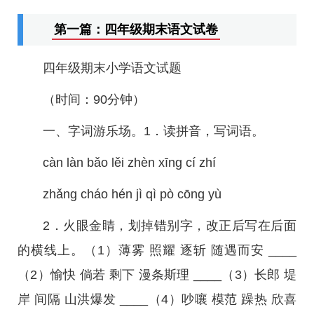
第一篇：四年级期末语文试卷
四年级期末小学语文试题
（时间：90分钟）
一、字词游乐场。1．读拼音，写词语。
càn làn bǎo lěi zhèn xīng cí zhí
zhǎng cháo hén jì qì pò cōng yù
2．火眼金睛，划掉错别字，改正后写在后面
的横线上。（1）薄雾 照耀 逐斩 随遇而安 ____
（2）愉快 倘若 剩下 漫条斯理 ____（3）长郎 堤
岸 间隔 山洪爆发 ____（4）吵嚷 模范 躁热 欣喜