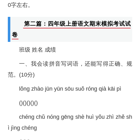
0字左右。
第二篇：四年级上册语文期末模拟考试试
卷
班级 姓名 成绩
一、我会读拼音写词语，还能写得正确、规
范。(10分)
lǒng zhào jūn yūn sōu suǒ róng qià kāi pì
()()()()()
chéng chǔ nóng gēng shè huì yǒu zhì zhě sh
ì jìng chéng