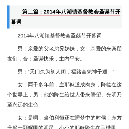
第二篇：2014年八湖镇基督教会圣诞节开
幕词
2014年八湖镇基督教会圣诞节开幕词
男：亲爱的父老弟兄姊妹，女：亲爱的来宾朋
友们，合：圣诞快乐，主内平安。
男：“天门久为初人闭，福路全凭神子通。”
女：两千多年前，主耶稣道成肉身，降临在这
个世界上，男：他的降生给世人带来盼望、光明乃
至永远的生命。
女：是啊，当伯利恒还在睡梦中的时候，东方
升起一颗耀眼的明星，小小的耶稣降生在马槽里。