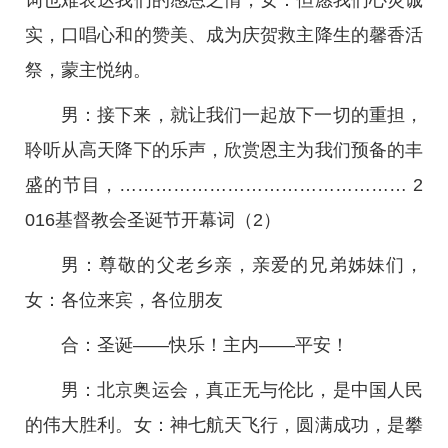
词也难表达我们的感恩之情，女：但愿我们心灵诚
实，口唱心和的赞美、成为庆贺救主降生的馨香活
祭，蒙主悦纳。
男：接下来，就让我们一起放下一切的重担，
聆听从高天降下的乐声，欣赏恩主为我们预备的丰
盛的节目，………………………………………… 2
016基督教会圣诞节开幕词（2）
男：尊敬的父老乡亲，亲爱的兄弟姊妹们，
女：各位来宾，各位朋友
合：圣诞——快乐！主内——平安！
男：北京奥运会，真正无与伦比，是中国人民
的伟大胜利。女：神七航天飞行，圆满成功，是攀