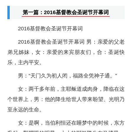
第一篇：2016基督教会圣诞节开幕词
2016基督教会圣诞节开幕词
2016基督教会圣诞节开幕词 男：亲爱的父老
弟兄姊妹，女：亲爱的来宾朋友们，合：圣诞快
乐，主内平安。
男：“天门久为初人闭，福路全凭神子通。”
女：两千多年前，主耶稣道成肉身，降临在这
个世界上，男：他的降生给世人带来盼望、光明乃
至永远的生命。
女：是啊，当伯利恒还在睡梦中的时候，东方