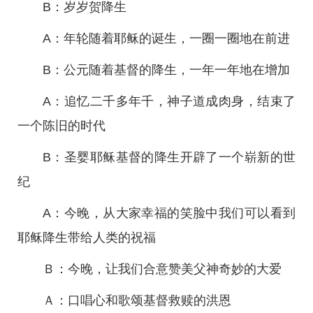
B：岁岁贺降生
A：年轮随着耶稣的诞生，一圈一圈地在前进
B：公元随着基督的降生，一年一年地在增加
A：追忆二千多年千，神子道成肉身，结束了
一个陈旧的时代
B：圣婴耶稣基督的降生开辟了一个崭新的世
纪
A：今晚，从大家幸福的笑脸中我们可以看到
耶稣降生带给人类的祝福
Ｂ：今晚，让我们合意赞美父神奇妙的大爱
Ａ：口唱心和歌颂基督救赎的洪恩