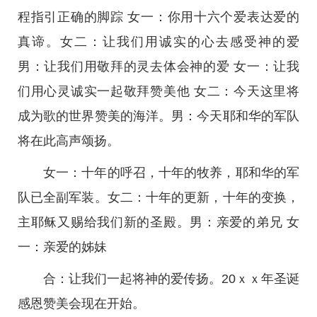
程指引正确的脚踪 女一：你用十六个爱表达爱的
真谛。女二：让我们用诚实的心去感受神的爱
男：让我们用敬拜的灵去体会神的爱 女一：让我
们用心灵诚实一起敬拜赞美他 女二：今天这里将
成为歌的世界赞美的海洋。男：今天耶和华的军队
将在此高声颂扬。
女一：十年的呼召，十年的牧养，耶和华的军
队已全副军装。女二：十年的更新，十年的变换，
主耶稣又赐给我们新的圣殿。男：亲爱的弟兄 女
一：亲爱的姊妹
合：让我们一起将神的爱传扬。20ｘｘ年圣诞
感恩赞美会现在开始。