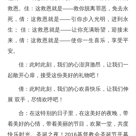
救恩。佳：这救恩就是——救你脱离罪恶，免去永
死，倩：这救恩就是——引你步入光明，进到永
生； 佳：这救恩就是——让你充满盼望，迎接未
来，倩：这救恩就是——使你一生喜乐，享受平
安。
佳：此时此刻，我们的心澎湃激昂，让我们一
起敞开心扉，接受这份美好的礼物吧！
倩：此时此刻，我们的心欢喜快乐，让我们伸
展 双手，尽情欢呼吧！
合：在这特别的日子里，在这美好的夜晚，带
着美好的心情，带着美丽的节目，欢聚一堂，共度
快乐时光。圣诞之夜！2016基督教会圣诞节开幕