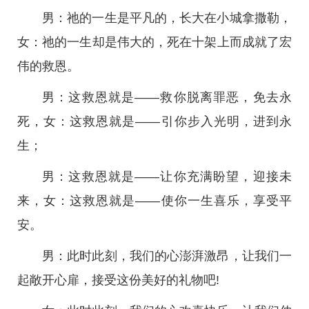
男：祂的一生是平凡的，长大在小城拿撒勒，
女：祂的一生却是伟大的，死在十架上而成就了宏
伟的救恩。
男：这救恩就是——救你脱离罪恶，免去永
死，女：这救恩就是——引你步入光明，进到永
生；
男：这救恩就是——让你充满盼望，迎接未
来，女：这救恩就是——使你一生喜乐，享受平
安。
男：此时此刻，我们的心澎湃激昂，让我们一
起敞开心扉，接受这份美好的礼物吧!