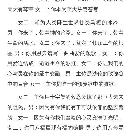
天大有尊荣 女一：你本为至大掌管苍穹
女二：却为人类降生世界甘受马槽的冰冷。
男：你来了，带着神的旨意。女一：你来了，带着
生命的活水。女二：你来了，奠定了救赎工作的根
基 男：你用恩典谱写一曲曲爱的颂歌，女一：你
用爱连结成一道道生命的彩虹。女二：你让我们的
心与灵在你的爱中交融。男：主你是沙伦的玫瑰谷
中的百合 女一：主你是唯一的颂赞歌中的雅歌。
女二：主你用十字架的救恩废掉了那亘古未来
的阻隔。男：因为有你我们有了可以依靠的坚实臂
膀，女一：因为有你我们幽暗的心灵充满了光明。
女二：你用八福展现有福的确据 男：你用八步灵