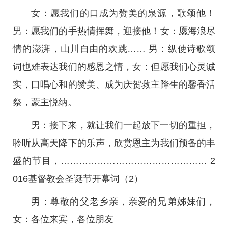
女：愿我们的口成为赞美的泉源，歌颂他！
男：愿我们的手热情挥舞，迎接他！女：愿海浪尽
情的澎湃，山川自由的欢跳…… 男：纵使诗歌颂
词也难表达我们的感恩之情，女：但愿我们心灵诚
实，口唱心和的赞美、成为庆贺救主降生的馨香活
祭，蒙主悦纳。
男：接下来，就让我们一起放下一切的重担，
聆听从高天降下的乐声，欣赏恩主为我们预备的丰
盛的节目，………………………………………… 2
016基督教会圣诞节开幕词（2）
男：尊敬的父老乡亲，亲爱的兄弟姊妹们，
女：各位来宾，各位朋友