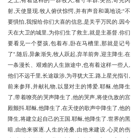
之上,有着这样的一群牧人,看守羊群.突然,奇光闪
射,天使显现.牧人俯伏惊愕,并有声音和蔼地说:“不
要惧怕,我报给你们大喜的信息,是关乎万民的.因今
天在大卫的城里,为你们生了救主,就是主基督.你们
要看见一个婴孩,包着布,卧在马槽里,那就是记号
了”.随后,异象渐失,牧人跃起,弃羊前奔,迎主降生.在
一条漫长、艰难的人生旅途中,也有着这样一些人,
他们不远千里,长途跋涉,为寻犹大王.路上星光指引,
前来参拜,并献礼物,以显对主的博爱.耶稣,他降生
了,带着嘹亮的哭声降生了,他的哭声,将使仇敌的宫
殿颤抖.耶稣,他降生了,在天使的歌声中降生了,他的
降生,将建立起自己的王国.耶稣,他降生了.世界的黑
暗,由他来驱逐.人生的沧桑,由他来建设.心灵的伤