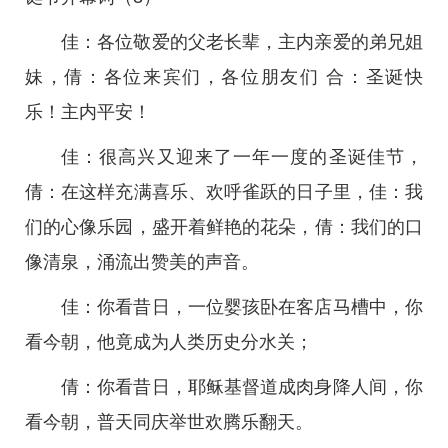
佳：各位敬爱的父老长辈，主内亲爱的弟兄姐
妹，倩：各位来宾们，各位朋友们 合：圣诞快
乐！主内平安！
佳：很高兴又迎来了一年一度的圣诞佳节，
倩：在这样充满喜乐、欢呼雀跃的日子里，佳：我
们的心像乐园，盛开着鲜艳的花朵，倩：我们的口
像清泉，涌流出赞美的声音。
佳：你看昔日，一位婴孩卧在客店马槽中，你
看今朝，他竟成为人类历史分水关；
倩：你看昔日，耶稣基督道成肉身降人间，你
看今朝，普天同庆举世欢腾乐翻天。