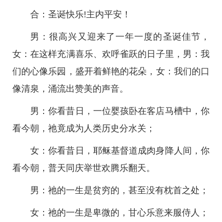
合：圣诞快乐!主内平安！
男：很高兴又迎来了一年一度的圣诞佳节，
女：在这样充满喜乐、欢呼雀跃的日子里，男：我
们的心像乐园，盛开着鲜艳的花朵，女：我们的口
像清泉，涌流出赞美的声音。
男：你看昔日，一位婴孩卧在客店马槽中，你
看今朝，祂竟成为人类历史分水关；
女：你看昔日，耶稣基督道成肉身降人间，你
看今朝，普天同庆举世欢腾乐翻天。
男：祂的一生是贫穷的，甚至没有枕首之处；
女：祂的一生是卑微的，甘心乐意来服侍人；