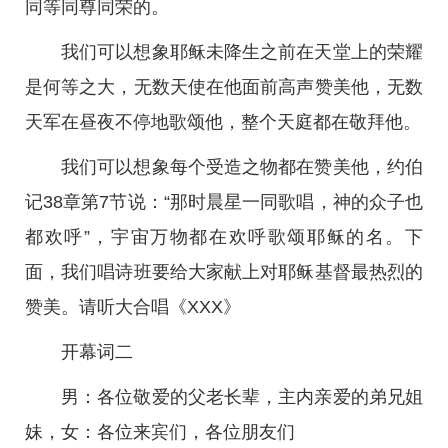
同等同尊同荣的。
我们可以想象耶稣未降生之前在天堂上的荣耀
是何等之大，无数天使在他面前高声赞美他，无数
天军在昼夜不停地歌颂他，整个天庭都在敬拜他。
我们可以想象每个受造之物都在赞美他，约伯
记38章第7节说：“那时晨星一同歌唱，神的众子也
都欢呼”，宇宙万物都在欢呼歌颂耶稣的名。下
面，我们唱诗班要给大家献上对耶稣基督最热烈的
赞美。请听大合唱《XXX》
开幕词二
男：各位敬爱的父老长辈，主内亲爱的弟兄姐
妹，女：各位来宾们，各位朋友们