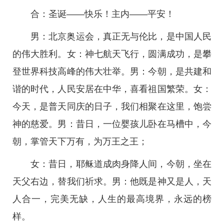
合：圣诞——快乐！主内——平安！
男：北京奥运会，真正无与伦比，是中国人民
的伟大胜利。女：神七航天飞行，圆满成功，是攀
登世界科技高峰的伟大壮举。男：今朝，是共建和
谐的时代，人民安居在中华，喜看祖国繁荣。女：
今天，是普天同庆的日子，我们相聚在这里，饱尝
神的慈爱。男：昔日，一位婴孩儿卧在马槽中，今
朝，掌管天下万有，为万王之王；
女：昔日，耶稣道成肉身降人间，今朝，坐在
天父右边，替我们祈求。男：他既是神又是人，天
人合一，完美无缺，人生的最高境界，永远的榜
样。