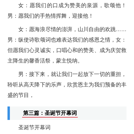
女：愿我们的口成为赞美的泉源，歌颂他！
男：愿我们的手热情挥舞，迎接他！
女：愿海浪尽情的澎湃，山川自由的欢跳……
男：纵使诗歌颂词也难表达我们的感恩之情，女：
但愿我们心灵诚实，口唱心和的赞美、成为庆贺救
主降生的馨香活祭，蒙主悦纳。
男：接下来，就让我们一起放下一切的重担，
聆听从高天降下的乐声，欣赏恩主为我们预备的丰
盛的节目，
第三篇：圣诞节开幕词
圣诞节开幕词