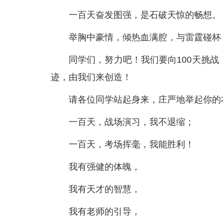
一百天奋发图强，是石破天惊的畅想。
举胸中豪情，倾热血满腔，与雷霆碰杯
同学们，努力吧！我们要向100天挑战
迹，由我们来创造！
请各位同学站起身来，庄严地举起你的右
一百天，战场演习，我不退缩；
一百天，考场挥毫，我能胜利！
我有强健的体魄，
我有天才的智慧，
我有老师的引导，