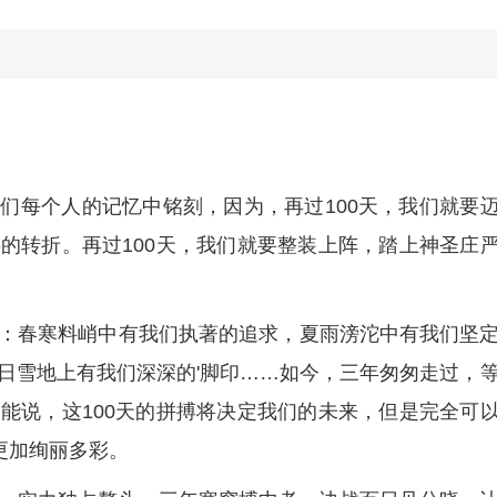
们每个人的记忆中铭刻，因为，再过100天，我们就要
的转折。再过100天，我们就要整装上阵，踏上神圣庄
：春寒料峭中有我们执著的追求，夏雨滂沱中有我们坚
日雪地上有我们深深的'脚印……如今，三年匆匆走过，
能说，这100天的拼搏将决定我们的未来，但是完全可
更加绚丽多彩。