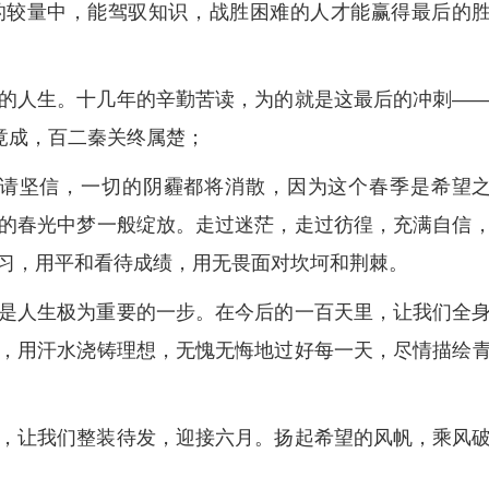
的较量中，能驾驭知识，战胜困难的人才能赢得最后的
的人生。十几年的辛勤苦读，为的就是这最后的冲刺—
竟成，百二秦关终属楚；
。请坚信，一切的阴霾都将消散，因为这个春季是希望
的春光中梦一般绽放。走过迷茫，走过彷徨，充满自信
习，用平和看待成绩，用无畏面对坎坷和荆棘。
是人生极为重要的一步。在今后的一百天里，让我们全
，用汗水浇铸理想，无愧无悔地过好每一天，尽情描绘
，让我们整装待发，迎接六月。扬起希望的风帆，乘风