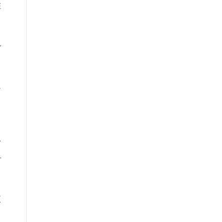
胜
—
之
，
身
青
破