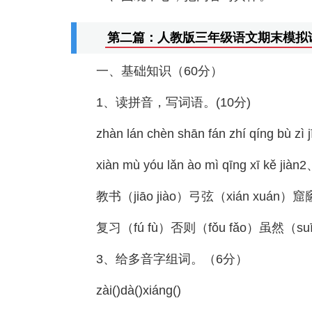
第二篇：人教版三年级语文期末模拟
一、基础知识（60分）
1、读拼音，写词语。(10分)
zhàn lán chèn shān fán zhí qínɡ bù zì j
xiàn mù yóu lǎn ào mì qīnɡ 
教书（jiāo jiào）弓弦（xián xuán）窟窿
复习（fú fù）否则（fǒu fǎo）虽然（suī
3、给多音字组词。（6分）
zài()dà()xiánɡ()