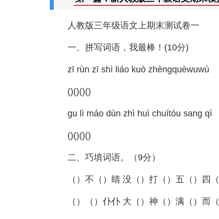
人教版三年级语文上期末测试卷一
一、拼写词语，我最棒！(10分)
zī rùn zī shì liáo kuò zhèngquèwuwù
()()()()
gu lì máo dùn zhì huì chuítóu sang qì
()()()()
二、巧填词语。（9分）
（）不（）睛 没（）打（）五（）四
（）（）仆仆 大（）神（）满（）而