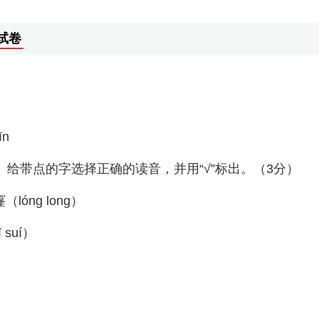
试卷
īn
xī kě jiàn2、给带点的字选择正确的读音，并用“√”标出。（3分）
（lónɡ lonɡ）
 suí）