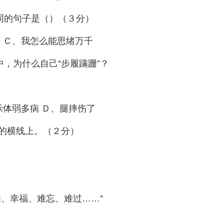
同的句子是（）（３分）
 Ｃ、我怎么能思绪万千
中，为什么自己“步履蹒跚”？
示体弱多病 Ｄ、腿摔伤了
的横线上。（２分）
、幸福、难忘、难过……”