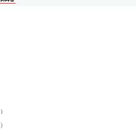
（）
（）