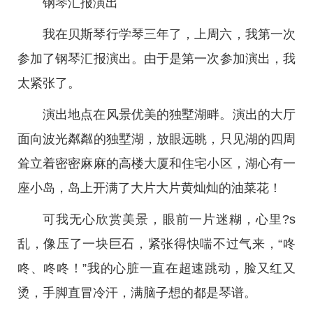
钢琴汇报演出
我在贝斯琴行学琴三年了，上周六，我第一次
参加了钢琴汇报演出。由于是第一次参加演出，我
太紧张了。
演出地点在风景优美的独墅湖畔。演出的大厅
面向波光粼粼的独墅湖，放眼远眺，只见湖的四周
耸立着密密麻麻的高楼大厦和住宅小区，湖心有一
座小岛，岛上开满了大片大片黄灿灿的油菜花！
可我无心欣赏美景，眼前一片迷糊，心里?s
乱，像压了一块巨石，紧张得快喘不过气来，“咚
咚、咚咚！”我的心脏一直在超速跳动，脸又红又
烫，手脚直冒冷汗，满脑子想的都是琴谱。