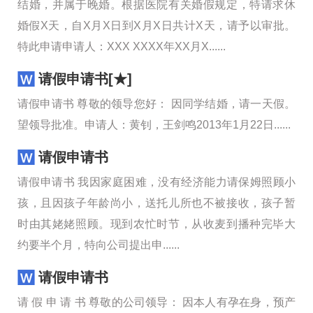
结婚，并属于晚婚。根据医院有关婚假规定，特请求休
婚假X天，自X月X日到X月X日共计X天，请予以审批。
特此申请申请人：XXX XXXX年XX月X......
请假申请书[★]
请假申请书 尊敬的领导您好： 因同学结婚，请一天假。
望领导批准。申请人：黄钊，王剑鸣2013年1月22日......
请假申请书
请假申请书 我因家庭困难，没有经济能力请保姆照顾小
孩，且因孩子年龄尚小，送托儿所也不被接收，孩子暂
时由其姥姥照顾。现到农忙时节，从收麦到播种完毕大
约要半个月，特向公司提出申......
请假申请书
请 假 申 请 书 尊敬的公司领导： 因本人有孕在身，预产