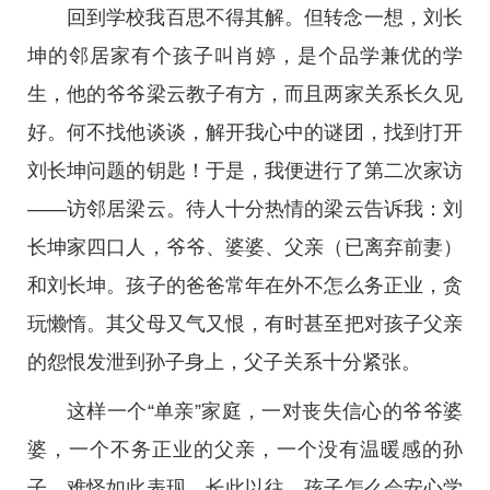
回到学校我百思不得其解。但转念一想，刘长
坤的邻居家有个孩子叫肖婷，是个品学兼优的学
生，他的爷爷梁云教子有方，而且两家关系长久见
好。何不找他谈谈，解开我心中的谜团，找到打开
刘长坤问题的钥匙！于是，我便进行了第二次家访
——访邻居梁云。待人十分热情的梁云告诉我：刘
长坤家四口人，爷爷、婆婆、父亲（已离弃前妻）
和刘长坤。孩子的爸爸常年在外不怎么务正业，贪
玩懒惰。其父母又气又恨，有时甚至把对孩子父亲
的怨恨发泄到孙子身上，父子关系十分紧张。
这样一个“单亲”家庭，一对丧失信心的爷爷婆
婆，一个不务正业的父亲，一个没有温暖感的孙
子，难怪如此表现。长此以往，孩子怎么会安心学