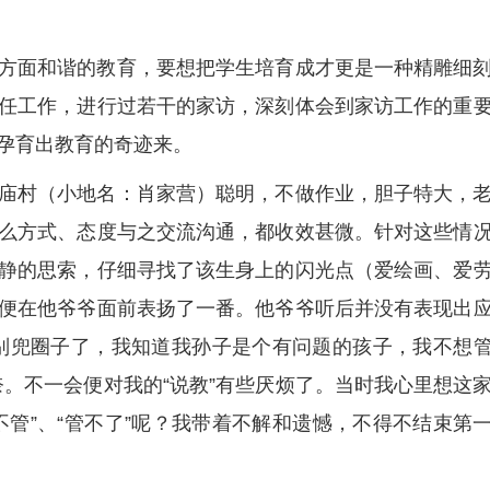
方面和谐的教育，要想把学生培育成才更是一种精雕细
任工作，进行过若干的家访，深刻体会到家访工作的重
孕育出教育的奇迹来。
庙村（小地名：肖家营）聪明，不做作业，胆子特大，
么方式、态度与之交流沟通，都收效甚微。针对这些情
静的思索，仔细寻找了该生身上的闪光点（爱绘画、爱
便在他爷爷面前表扬了一番。他爷爷听后并没有表现出
别兜圈子了，我知道我孙子是个有问题的孩子，我不想
奈。不一会便对我的“说教”有些厌烦了。当时我心里想这
不管”、“管不了”呢？我带着不解和遗憾，不得不结束第