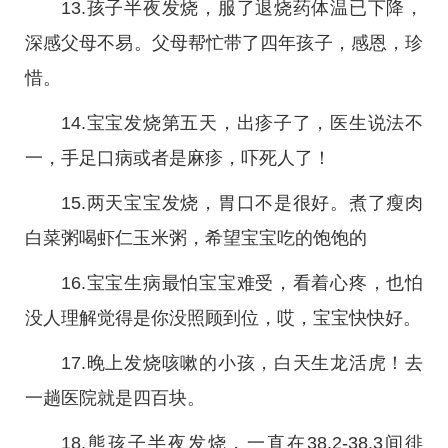
13.孩子半夜发烧，服了退烧药体温已下降，
深感父母不易。父母帮忙带了四年孩子，感恩，珍
惜。
14.宝宝发烧第五天，出疹子了，医生说法不
一，手足口病或者是麻疹，吓死人了！
15.两天宝宝发烧，胃口不是很好。煮了瘦肉
白菜粥喝虾仁玉米粥，希望宝宝吃的饱饱的
16.宝宝生病最怕宝宝难受，看着心疼，也怕
没人理解觉得是你没照顾到位，哎，宝宝快快好。
17.晚上发烧咳嗽的小孩，白天生龙活虎！去
一趟医院就是四百块。
18.熊孩子半夜发烧，一直在38.2-38.3间徘