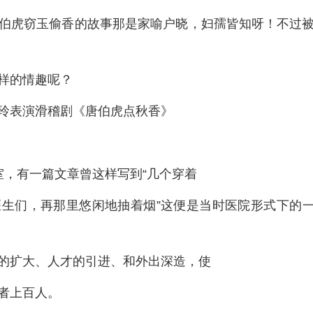
伯虎窃玉偷香的故事那是家喻户晓，妇孺皆知呀！不过
样的情趣呢？
玲表演滑稽剧《唐伯虎点秋香》
室，有一篇文章曾这样写到“几个穿着
生们，再那里悠闲地抽着烟”这便是当时医院形式下的
的扩大、人才的引进、和外出深造，使
者上百人。