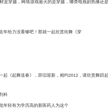
材是穿越，网络游戏最火的是穿越，哪类电视剧热播还
去年给力没看够吧！那就一起欣赏街舞《穿
一起《起舞送春》，辞旧迎新，相约2012，请欣赏舞蹈
剂科
批年轻有为学历高的新医药人为这个