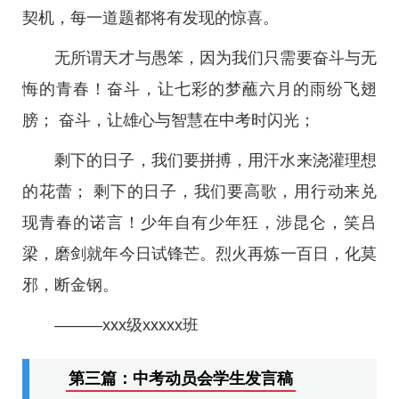
契机，每一道题都将有发现的惊喜。
无所谓天才与愚笨，因为我们只需要奋斗与无
悔的青春！奋斗，让七彩的梦蘸六月的雨纷飞翅
膀； 奋斗，让雄心与智慧在中考时闪光；
剩下的日子，我们要拼搏，用汗水来浇灌理想
的花蕾； 剩下的日子，我们要高歌，用行动来兑
现青春的诺言！少年自有少年狂，涉昆仑，笑吕
梁，磨剑就年今日试锋芒。烈火再炼一百日，化莫
邪，断金钢。
———xxx级xxxxx班
第三篇：中考动员会学生发言稿