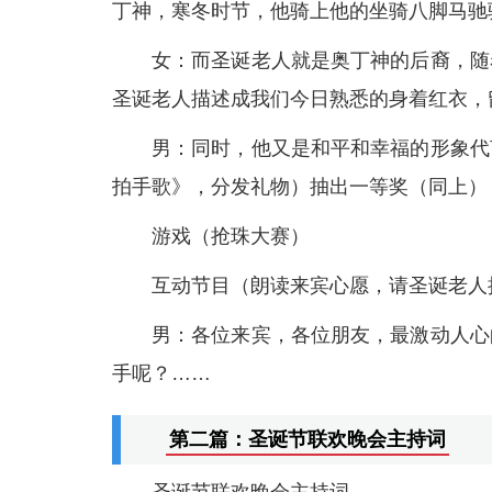
丁神，寒冬时节，他骑上他的坐骑八脚马驰
女：而圣诞老人就是奥丁神的后裔，随
圣诞老人描述成我们今日熟悉的身着红衣，
男：同时，他又是和平和幸福的形象代
拍手歌》，分发礼物）抽出一等奖（同上）
游戏（抢珠大赛）
互动节目（朗读来宾心愿，请圣诞老人
男：各位来宾，各位朋友，最激动人心
手呢？……
第二篇：圣诞节联欢晚会主持词