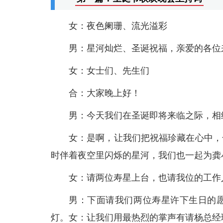
女：夜色阑珊、流光溢彩
男：星河灿烂、圣诞祝福，亲爱的各位
女：女士们、先生们
合：大家晚上好！
男：今天我们在圣诞即将来临之际，相
女：是啊，让我们把祝福珍藏在心中，
时伴着夜空里闪烁的星河，我们也一起为龚
女：请两位寿星上台，也请我位的工作
男：下面请我们两位寿星许下生日的
灯。女：让我们用最热烈的掌声有请杨总经