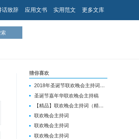
讲话致辞
应用文书
实用范文
更多文库
猜你喜欢
2018年圣诞节联欢晚会主持词与2018年夏令营讲话稿
圣诞节嘉年华联欢晚会主持稿
【精品】联欢晚会主持词（精选合集）
联欢晚会主持词
联欢晚会主持词
联欢晚会主持词