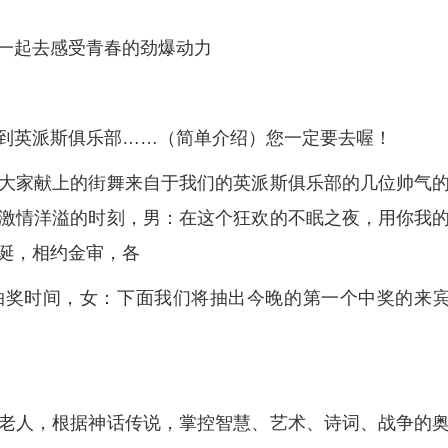
一起去感受青春的劲爆动力
到英派斯俱乐部……（简单介绍）您一定要去喔！
大家献上的街舞来自于我们的英派斯俱乐部的几位帅气
激情洋溢的时刻，男：在这个狂欢的不眠之夜，用你我
诞，相约金审，各
抽奖时间，女：下面我们将抽出今晚的第一个中奖的来
老人，根据神话传说，掌控智慧、艺术、诗词、战争的