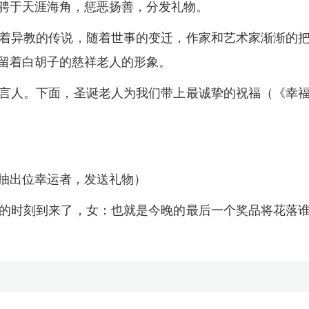
骋于天涯海角，惩恶扬善，分发礼物。
着异教的传说，随着世事的变迁，作家和艺术家渐渐的
留着白胡子的慈祥老人的形象。
言人。下面，圣诞老人为我们带上最诚挚的祝福（《幸
抽出位幸运者，发送礼物）
的时刻到来了，女：也就是今晚的最后一个奖品将花落