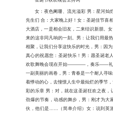
圣诞节联欢晚会主持词
女：夜色阑珊、流光溢彩 男：星河灿
先生们 合：大家晚上好！女：圣诞佳节喜
大酒店，一是相会旧友，二来结识新朋。女
来的这非同凡响的一刻。男：让我们用最热
相聚，让我们分享这快乐的时光，男：因为
真心的祝愿您：圣诞快乐！男：愿圣诞老人
欢歌舞晚会现在开始————，奏乐——礼
一副美丽的画卷，男：青春是一个耐人寻味
着悸动的心，去憧憬人生中最灿烂的季节，
彩的乐章 男：对，就在这圣诞狂欢之夜，
劲爆的节奏，动感的舞步，男：刚才为大
伙，他们是……（简单介绍）女：说到英