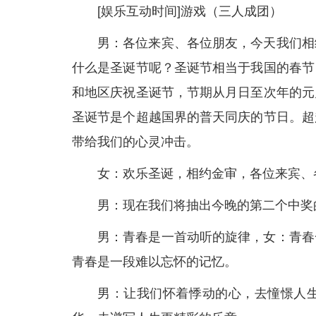
[娱乐互动时间]游戏（三人成团）
男：各位来宾、各位朋友，今天我们相
什么是圣诞节呢？圣诞节相当于我国的春节
和地区庆祝圣诞节，节期从月日至次年的元
圣诞节是个超越国界的普天同庆的节日。超
带给我们的心灵冲击。
女：欢乐圣诞，相约金审，各位来宾、
男：现在我们将抽出今晚的第二个中奖
男：青春是一首动听的旋律，女：青春
青春是一段难以忘怀的记忆。
男：让我们怀着悸动的心，去憧憬人