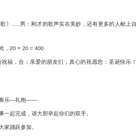
歌》…..男：刚才的歌声实在美妙，还有更多的人献上
 × 20 = 400
的祝福，合：亲爱的朋友们，真心的祝愿您：圣诞快乐
奏乐—礼炮——
事一起完成，请大胆举起你们的双手。
大家踊跃参加。