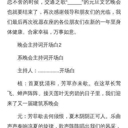
恋不舍的时侯，交通之歌“_____”的元旦文艺晚会
也就要结束了，再次感谢领导和朋友们的光临，我
们最后再次祝愿在座的各位朋友们在新的一年里身
体健康、合家幸福，万事如意。
晚会主持词开场白2
系晚会主持词开场白
主持人：...............开场白
植：首夏犹清和，芳草亦未歇。在这草长莺
飞、蝉声阵阵、接天莲叶无穷碧的日子里，我们迎
来了又一届建筑系晚会
元：芳菲歇去何须恨，夏木阴阴正可人。乐曲
声声奏响凉夏的旋律，歌声阵阵唱出我们的风采，