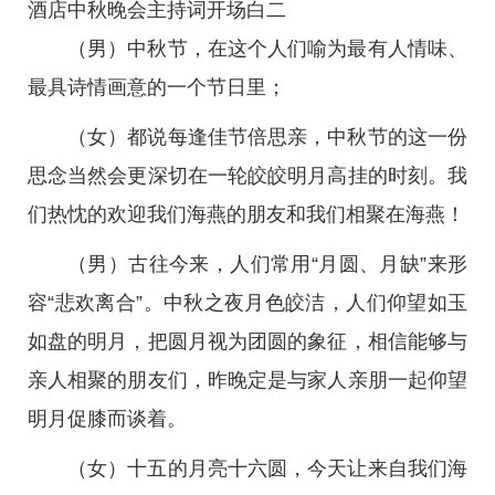
酒店中秋晚会主持词开场白二
（男）中秋节，在这个人们喻为最有人情味、
最具诗情画意的一个节日里；
（女）都说每逢佳节倍思亲，中秋节的这一份
思念当然会更深切在一轮皎皎明月高挂的时刻。我
们热忱的欢迎我们海燕的朋友和我们相聚在海燕！
（男）古往今来，人们常用“月圆、月缺”来形
容“悲欢离合”。中秋之夜月色皎洁，人们仰望如玉
如盘的明月，把圆月视为团圆的象征，相信能够与
亲人相聚的朋友们，昨晚定是与家人亲朋一起仰望
明月促膝而谈着。
（女）十五的月亮十六圆，今天让来自我们海