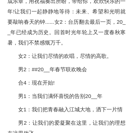
成乐章，用祝福奏出所盼，带给你，欢欣快乐的一
年!让我们一起静静地等待：未来、希望和光明就
要敲响春天的钟......女2：台历翻去最后一页，20_
_年已经成为历史。回首时光年轮上又一度春秋寒
暑，我们不禁感慨万千。
女2：让我们尽情的欢唱，尽情的高歌。
男2：##20__年春节联欢晚会
合4：现在开始!
男1：当我们满怀喜悦的告别20__年
女1：我们把青春融入江城大地，洒下一片情
男2：让我们的爱凝聚在这里，让我们的理想