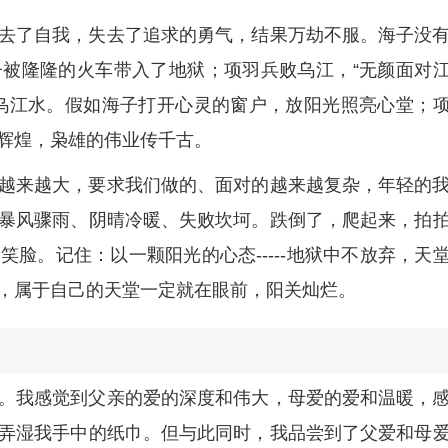
去了自我，失去了追求的勇气，结果万劫不服。海子没
被隆隆的火车带入了地狱；项羽兵败乌江，“无颜面对
乌江水。假如海子打开心灵的窗户，放阳光照亮心堂；
辉煌，枭雄的伟业传千古。
越来越大，要求我们做的、面对的越来越复杂，年轻的
暴风骤雨、阴晴冷暖、失败坎坷。跌倒了，爬起来，拍
脸。记住：以一颗阳光的心态-----地狱中不放弃，天
，属于自己的天堂一定就在眼前，阳关灿烂。
。我感觉到父亲的爱的深度和伟大，母爱的爱和温暖，
弄湿我手中的纸巾。但与此同时，我品尝到了父爱和母