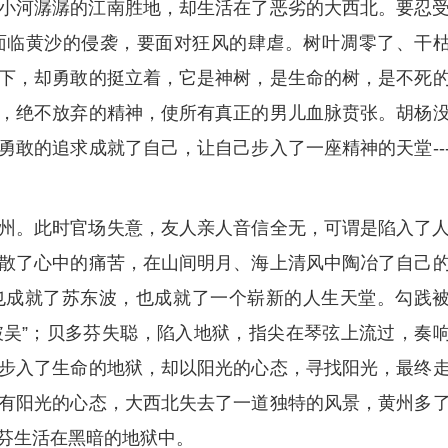
小河潺潺的江南胜地，却生活在了恶劣的大西北。要忍
面临黄沙的侵袭，要面对狂风的肆虐。树叶凋零了、干
下，却勇敢的挺立着，它是神树，是生命的树，是不死
，绝不放弃的精神，使所有真正的男儿血脉贲张。胡杨
勇敢的追求成就了自己，让自己步入了一座精神的天堂--
州。此时官场失意，友人亲人音信全无，可谓是陷入了
散了心中的痛苦，在山间明月、海上清风中陶冶了自己
也成就了苏东波，也成就了一个崭新的人生天堂。勾践
可破吴”；贝多芬失聪，陷入地狱，指尖在琴弦上流过，奏
步入了生命的地狱，却以阳光的心态，寻找阳光，最终
有阳光的心态，大西北失去了一道独特的风景，黄州多
芬生活在黑暗的地狱中。