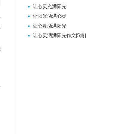
让心灵充满阳光
总
让阳光洒满心灵
是
让心灵洒满阳光
让心灵洒满阳光作文[5篇]
浮
青