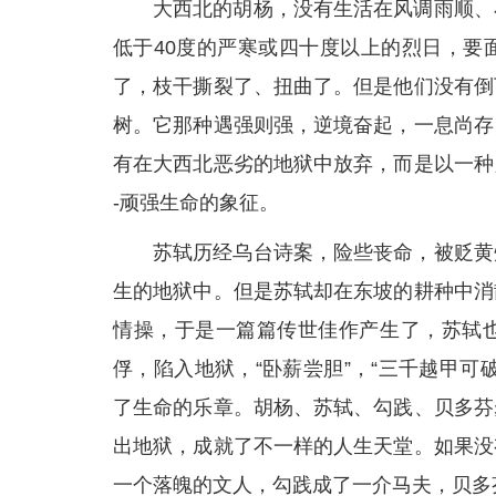
大西北的胡杨，没有生活在风调雨顺、
低于40度的严寒或四十度以上的烈日，要
了，枝干撕裂了、扭曲了。但是他们没有倒
树。它那种遇强则强，逆境奋起，一息尚存
有在大西北恶劣的地狱中放弃，而是以一种
-顽强生命的象征。
苏轼历经乌台诗案，险些丧命，被贬黄
生的地狱中。但是苏轼却在东坡的耕种中消
情操，于是一篇篇传世佳作产生了，苏轼
俘，陷入地狱，“卧薪尝胆”，“三千越甲
了生命的乐章。胡杨、苏轼、勾践、贝多芬
出地狱，成就了不一样的人生天堂。如果没
一个落魄的文人，勾践成了一介马夫，贝多