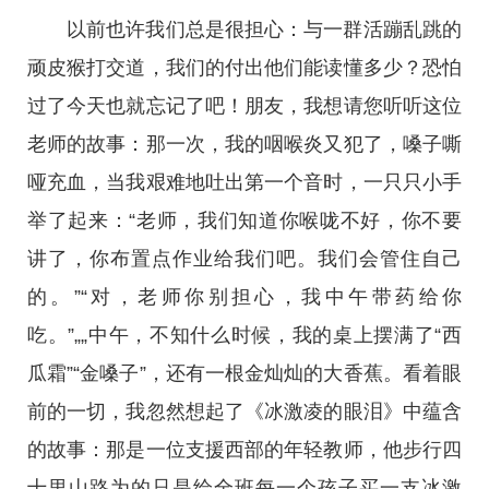
以前也许我们总是很担心：与一群活蹦乱跳的
顽皮猴打交道，我们的付出他们能读懂多少？恐怕
过了今天也就忘记了吧！朋友，我想请您听听这位
老师的故事：那一次，我的咽喉炎又犯了，嗓子嘶
哑充血，当我艰难地吐出第一个音时，一只只小手
举了起来：“老师，我们知道你喉咙不好，你不要
讲了，你布置点作业给我们吧。我们会管住自己
的。”“对，老师你别担心，我中午带药给你
吃。”„„中午，不知什么时候，我的桌上摆满了“西
瓜霜”“金嗓子”，还有一根金灿灿的大香蕉。看着眼
前的一切，我忽然想起了《冰激凌的眼泪》中蕴含
的故事：那是一位支援西部的年轻教师，他步行四
十里山路为的只是给全班每一个孩子买一支冰激