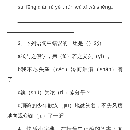
suí fēng qián rù yè，rùn wù xì wú shēng。
____________________________________
_______________________
3、下列语句中错误的一组是（）2分
a虽与之俱学，弗（fú）若之义矣（yǐ）。
b我不尽头涔（cén）涔而泪潸（shān）潸
了。
c孰（shú）为汝（rǔ）多知乎？
d顶碗的少年歉疚（jiū）地微笑着，不失风度
地向观众鞠（jū）了一躬
4、快乐小字典，在括号中正确的答案下面