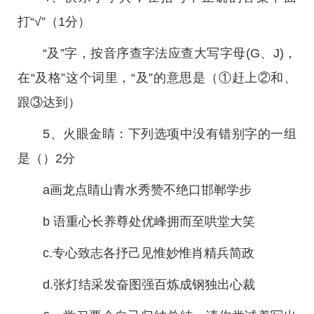
打“√”（1分）
“及”字，按音序查字法应查大写字母(G、J)，
在“及格”这个词里，“及”的意思是（①赶上②和、
跟③达到）
5、火眼金睛：下列选项中没有错别字的一组
是（）2分
a画龙点睛山青水秀赞不绝口邯郸学步
b 语重心长养尊处优峰拥而至哄堂大笑
c.专心致志各抒己见惟妙惟肖精兵简政
d.张灯结采发奋图强百炼成钢独出心裁