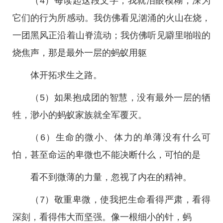
（4）每读起这段文字，我就泪眼模糊，深为
它们的行为所感动。我仿佛看见汹涌的火山在烧，
一团黑风正沿着山脊流动；我仿佛听见噼里啪啦的
烧焦声，那是最外一层的蚂蚁用躯
体开拓求生之路。
（5）如果抱成团的智慧，没有最外一层的牺
牲，渺小的蚂蚁家族就全军覆灭。
（6）生命的微小、体力的单薄没有什么可
怕，甚至命运的卑微也不能决断什么，可怕的是
看不到微薄的力量，忽视了内在的精神。
（7）敬重卑微，使我把生命看得严肃，看得
深刻，看得伟大而坚强。像一根细小的针，蚂