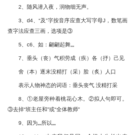
2、随风潜入夜，润物细无声。
3、d4、“及”字按音序应查大写字母J，数笔画
查字法应查三画，选项是③
5、c6、如：翩翩起舞„„
7、垂头（丧）气积劳成（疾）各（抒）己见
舍（本）逐末没精打（采）脍（炙）人口
表示人物神态的词语：垂头丧气 没精打采
8、①老屋旁种着桃花心木。②拟人句即可。
③去掉“班主任和”或“全体教师”
9、因为„„所以„„