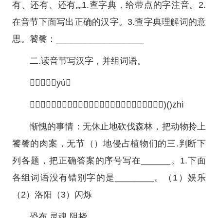
有、还有、还有„„1.查字典，给带点的字注音。2.
在音节下面写出正确的汉字。3.查字典理解词的意
思。饕餮：__________________
二.读音节写汉字，并组词语。
（（yú
（（）（）（）（）（）（）（）（）（））））)()zhì
惭愧的事情：无休止地砍伐森林，把动物拎上
饕餮的肉案，无节（）地侵占植物们的三.判断下
列各题，把正确答案的序号写在______。1.下面
各组词语没有错别字的是________。（1）娱乐
（2）洛阳（3）闪烁
恐布 灵魂 阻挠