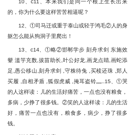
10、c11、本来我们是同一个根上生长出来
的，你为什么要这样苦苦相逼呢？
12、①司马迁或重于泰山或轻于鸿毛②人的身
躯怎么能从狗洞子里爬出！
13、c14、①略②邯郸学步 刻舟求剑 东施效
颦 滥竽充数,拔苗助长,叶公好龙,画龙点睛,画蛇添
足,愚公移山,刻舟求剑 ,守株待兔 ,买椟还珠 ,郑人
买履 ,自相矛盾 ,狐假虎威 ,掩耳盗铃„„„..15、①哭
的人这样读：儿的生活好痛苦，一点也没有粮食，
多病，少挣了很多钱。②笑的人这样读：儿的生活
好，痛苦一点也没有，粮食多，病少，挣了很多
钱。