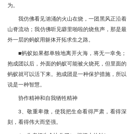
为。
我仿佛看见汹涌的火山在烧，一团黑风正沿着
山脊流动；我仿佛听见噼里啪啦的烧焦声，那是最
外一层的蚂蚁用躯体开拓求生之路。
■蚂蚁如果都单独地离开火海，将无一幸免；
抱成团以后，外面的蚂蚁可能被火烧死，但里面的
蚂蚁就可以活下来。抱成团是一种保护措施，所以
说是一种智慧。
协作精神和自我牺牲精神
3、敬重卑微，使我把生命看得严肃，看得深
刻，看得伟大而坚强。