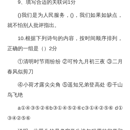
9、填写合适的关联词1分
()我们是为人民服务，()，我们如果如缺点，
就不怕别人批评指出。
10.根据下列诗句的内容，按时间顺序排列，
正确的一组是（）2分
①清明时节雨纷纷 ②可怜九月初三夜 ③二月
春风似剪刀
④小荷才露尖尖角 ⑤遥知兄弟登高处 ⑥千山
鸟飞绝
a①④③⑤②⑥b③①④⑤②⑥c③①④②⑤⑥ d①
③④②⑤⑥