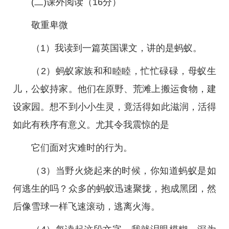
(二)课外阅读（16分）
敬重卑微
（1）我读到一篇英国课文，讲的是蚂蚁。
（2）蚂蚁家族和和睦睦，忙忙碌碌，母蚁生
儿，公蚁持家。他们在原野、荒滩上搬运食物，建
设家园。想不到小小生灵，竟活得如此滋润，活得
如此有秩序有意义。尤其令我震惊的是
它们面对灾难时的行为。
（3）当野火烧起来的时候，你知道蚂蚁是如
何逃生的吗？众多的蚂蚁迅速聚拢，抱成黑团，然
后像雪球一样飞速滚动，逃离火海。