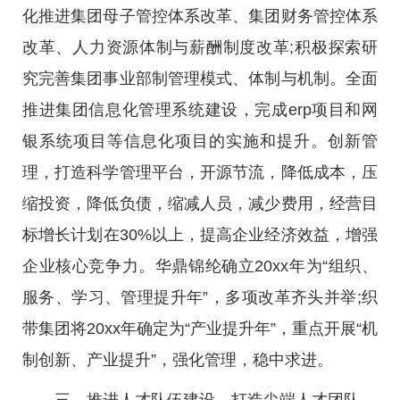
化推进集团母子管控体系改革、集团财务管控体系
改革、人力资源体制与薪酬制度改革;积极探索研
究完善集团事业部制管理模式、体制与机制。全面
推进集团信息化管理系统建设，完成erp项目和网
银系统项目等信息化项目的实施和提升。创新管
理，打造科学管理平台，开源节流，降低成本，压
缩投资，降低负债，缩减人员，减少费用，经营目
标增长计划在30%以上，提高企业经济效益，增强
企业核心竞争力。华鼎锦纶确立20xx年为“组织、
服务、学习、管理提升年”，多项改革齐头并举;织
带集团将20xx年确定为“产业提升年”，重点开展“机
制创新、产业提升”，强化管理，稳中求进。