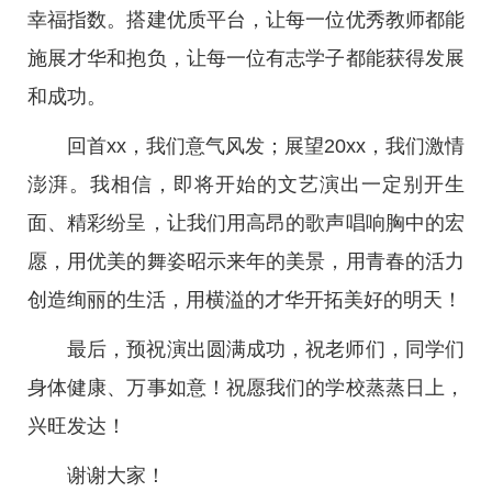
幸福指数。搭建优质平台，让每一位优秀教师都能
施展才华和抱负，让每一位有志学子都能获得发展
和成功。
回首xx，我们意气风发；展望20xx，我们激情
澎湃。我相信，即将开始的文艺演出一定别开生
面、精彩纷呈，让我们用高昂的歌声唱响胸中的宏
愿，用优美的舞姿昭示来年的美景，用青春的活力
创造绚丽的生活，用横溢的才华开拓美好的明天！
最后，预祝演出圆满成功，祝老师们，同学们
身体健康、万事如意！祝愿我们的学校蒸蒸日上，
兴旺发达！
谢谢大家！