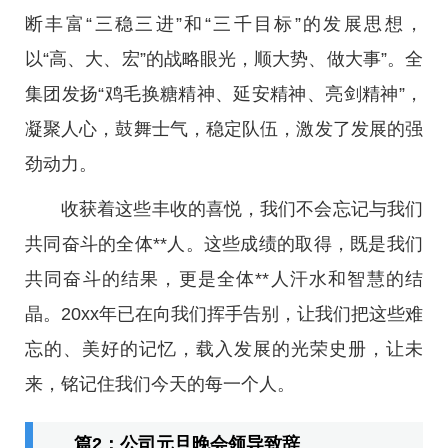
断丰富“三稳三进”和“三千目标”的发展思想，
以“高、大、宏”的战略眼光，顺大势、做大事”。全
集团发扬“鸡毛换糖精神、延安精神、亮剑精神”，
凝聚人心，鼓舞士气，稳定队伍，激发了发展的强
劲动力。
收获着这些丰收的喜悦，我们不会忘记与我们
共同奋斗的全体**人。这些成绩的取得，既是我们
共同奋斗的结果，更是全体**人汗水和智慧的结
晶。20xx年已在向我们挥手告别，让我们把这些难
忘的、美好的记忆，载入发展的光荣史册，让未
来，铭记住我们今天的每一个人。
篇2：公司元旦晚会领导致辞