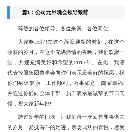
篇1：公司元旦晚会领导致辞
尊敬的各位领导、各位来宾、各位同仁:
大家晚上好!在这个辞旧迎新的时刻，在这个
收获的岁月，在这个充满激情的夜晚，我们欢聚一
堂，共迎充满美好和希望的2017年。在此，我谨
代表控股集团董事会向你们表示最美好的祝愿，祝
你们身体健康，工作顺利，万事如意，阖家幸福!
并通过你们向全体干部、员工表示最诚挚的节日问
候，祝大家新年好!
跨过新年的门坎，让我们再一次回首即将逝去
的岁月，爱抚奋斗的足迹，亲吻成功的喜悦，感受