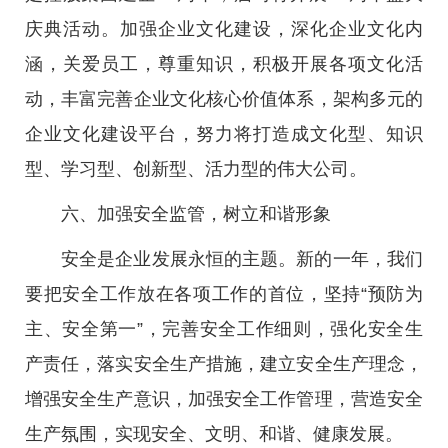
庆典活动。加强企业文化建设，深化企业文化内
涵，关爱员工，尊重知识，积极开展各项文化活
动，丰富完善企业文化核心价值体系，架构多元的
企业文化建设平台，努力将打造成文化型、知识
型、学习型、创新型、活力型的伟大公司。
六、加强安全监管，树立和谐形象
安全是企业发展永恒的主题。新的一年，我们
要把安全工作放在各项工作的首位，坚持“预防为
主、安全第一”，完善安全工作细则，强化安全生
产责任，落实安全生产措施，建立安全生产理念，
增强安全生产意识，加强安全工作管理，营造安全
生产氛围，实现安全、文明、和谐、健康发展。