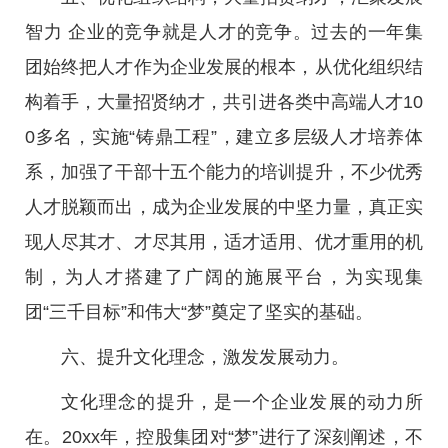
智力 企业的竞争就是人才的竞争。过去的一年集
团始终把人才作为企业发展的根本，从优化组织结
构着手，大量招贤纳才，共引进各类中高端人才10
0多名，实施“铸鼎工程”，建立多层级人才培养体
系，加强了干部十五个能力的培训提升，不少优秀
人才脱颖而出，成为企业发展的中坚力量，真正实
现人尽其才、才尽其用，适才适用、优才重用的机
制，为人才搭建了广阔的施展平台，为实现集
团“三千目标”和伟大“梦”奠定了坚实的基础。
六、提升文化理念，激发发展动力。
文化理念的提升，是一个企业发展的动力所
在。20xx年，控股集团对“梦”进行了深刻阐述，不