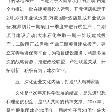
目的落地和开工;三是力争大健康项目的启动;四是
全力推进一批在建项目投入运营。开元酒店拟定于
2月18日开业试运营;万豪国际酒店建成开业试运
营;杭鼎切片一期项目一季度末进行试生产，二期
项目建设启动;大丰石化争取一期一阶段建成投
产，二阶段正式启动;华鼎三期项目建成投产。建
立完善融资保障平台，为项目建设服务，构建多层
次的战略资源，推进政经联盟、产经联盟关系，开
拓创新，积极有为，建功立业。
五、深化企业文化内涵，打造**人精神家园
文化是**20年来科学发展的结晶，是先进思想
和理念的积淀，是**人共同的精神支撑。20xx年，
是控股集团建企20周年，届时将开展20周年盛大