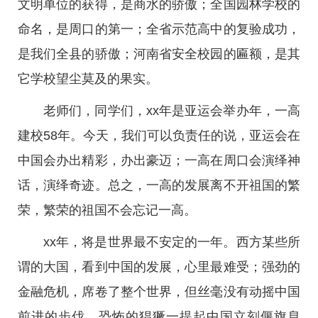
文明单位的获得，是商水的骄傲；全国园林学校的
命名，是周口的第一；全省示范高中的复验成功，
是我们全县的骄傲；河南省安全校园的匾额，是其
它学校望尘莫及的果实。
老师们，同学们，xx年是亚运会举办年，一高
建校58年。今天，我们可以负责任的说，亚运会在
中国会办出精彩，办出豪迈；一高在周口会演绎神
话，演绎奇迹。总之，一高的发展离不开祖国的繁
荣，繁荣的祖国不会忘记一高。
xx年，将是世界最不安定的一年。西方某些所
谓的大国，看到中国的发展，心里最难受；强劲的
金融危机，席卷了整个世界，但丝毫没有动摇中国
前进的步伐。恐怖的猖獗一提起中国立刻偃旗息