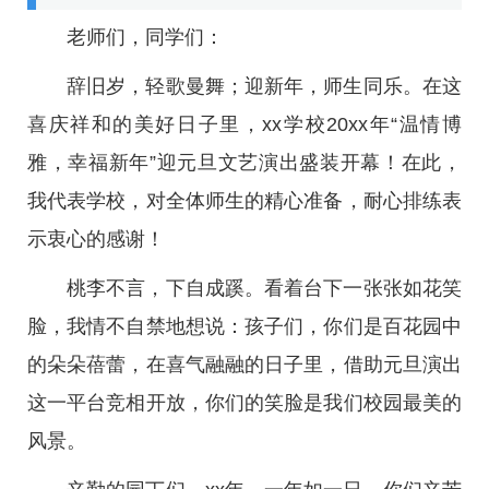
老师们，同学们：
辞旧岁，轻歌曼舞；迎新年，师生同乐。在这
喜庆祥和的美好日子里，xx学校20xx年“温情博
雅，幸福新年”迎元旦文艺演出盛装开幕！在此，
我代表学校，对全体师生的精心准备，耐心排练表
示衷心的感谢！
桃李不言，下自成蹊。看着台下一张张如花笑
脸，我情不自禁地想说：孩子们，你们是百花园中
的朵朵蓓蕾，在喜气融融的日子里，借助元旦演出
这一平台竞相开放，你们的笑脸是我们校园最美的
风景。