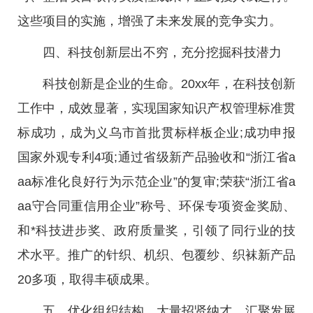
这些项目的实施，增强了未来发展的竞争实力。
四、科技创新层出不穷，充分挖掘科技潜力
科技创新是企业的生命。20xx年，在科技创新
工作中，成效显著，实现国家知识产权管理标准贯
标成功，成为义乌市首批贯标样板企业;成功申报
国家外观专利4项;通过省级新产品验收和“浙江省a
aa标准化良好行为示范企业”的复审;荣获“浙江省a
aa守合同重信用企业”称号、环保专项资金奖励、
和*科技进步奖、政府质量奖，引领了同行业的技
术水平。推广的针织、机织、包覆纱、织袜新产品
20多项，取得丰硕成果。
五、优化组织结构，大量招贤纳才，汇聚发展