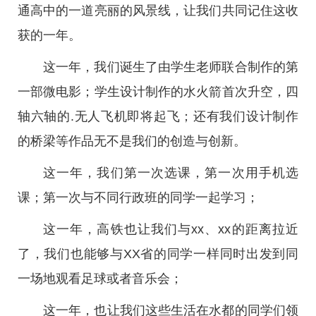
通高中的一道亮丽的风景线，让我们共同记住这收
获的一年。
这一年，我们诞生了由学生老师联合制作的第
一部微电影；学生设计制作的水火箭首次升空，四
轴六轴的.无人飞机即将起飞；还有我们设计制作
的桥梁等作品无不是我们的创造与创新。
这一年，我们第一次选课，第一次用手机选
课；第一次与不同行政班的同学一起学习；
这一年，高铁也让我们与xx、xx的距离拉近
了，我们也能够与XX省的同学一样同时出发到同
一场地观看足球或者音乐会；
这一年，也让我们这些生活在水都的同学们领