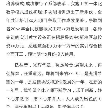
培养模式;成功推行了系部改革，实施工学一体化
教学模式成效初现;多功能培训迈出了新步伐，全
年共计培训xx人;项目争取工作成效显著，争取到
省20××年全民技能振兴工程xx万建设项目，各种
先进的实训教学设备正在招标采购中;新校区总投
资xx万元、总建筑面积x万余平方米的实训综合楼
全面开工，预计明年x月份投入使用。
忆往昔，光辉华章，弥足珍贵;展望未来，再
创辉煌，任重道远。即将到来的xx--年，是充满希
望的一年，是迎接挑战和加快发展的一年。在新的
一年里，我希望全体老师不断学习，乐于创新，静
下心来教书，潜下心来育人，人人成为出色的向
导，带学生到书山去探路，到学海去泛舟。