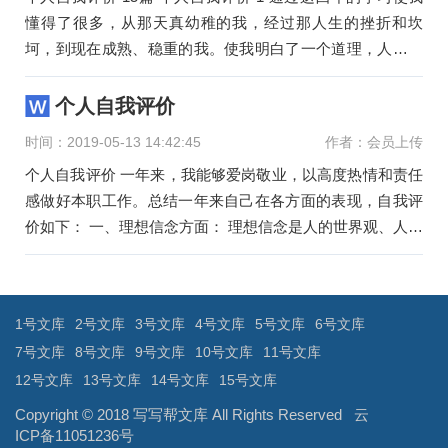
懂得了很多，从那天真幼稚的我，经过那人生的挫折和坎
坷，到现在成熟、稳重的我。使我明白了一个道理，人生不
可能存在一帆
个人自我评价
时间：2019-05-13 14:42:45
作者：会员上传
个人自我评价 一年来，我能够爱岗敬业，以高度热情和责任
感做好本职工作。总结一年来自己在各方面的表现，自我评
价如下： 一、理想信念方面： 理想信念是人的世界观、人生
观、价值观
文
章
导
1号文库
2号文库
3号文库
4号文库
5号文库
6号文库
航
7号文库
8号文库
9号文库
10号文库
11号文库
12号文库
13号文库
14号文库
15号文库
Copyright © 2018
写写帮文库
All Rights Reserved
云
ICP备11051236号