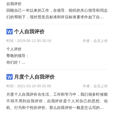
自我评价
回顾自己一年以来的工作，在领导、组织的关心指导和同志
们的帮助下，现对照党员标准和评议标准要求作如下自我评
价：
在思想政治方面。我能够时刻牢记入党誓词的要求，认真
个人自我评价
时间：2019-05-12 00:30:19
作者：会员上传
个人评价
尊敬的领导：
你们好！
关键字：性格
我是一个乐观开朗，活泼好动，热情大方的人，很小很小的
月度个人自我评价
时候，每天都会听到关于父亲的故事，那时候还不太明白孤
时间：2021-03-24 09:20:00
作者：会员上传
儿的含义，但已然知晓父亲的童年
月度个人自我评价在生活、工作和学习中，我们很多时候都
不得不用到自我评价，自我评价是个人对自己的思想、动
机、行为和个性的评价。那么自我评价一般是怎么写的呢。