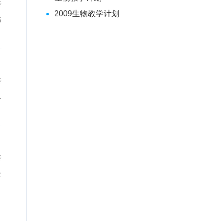
传
2009生物教学计划
书
传
尽
传
全