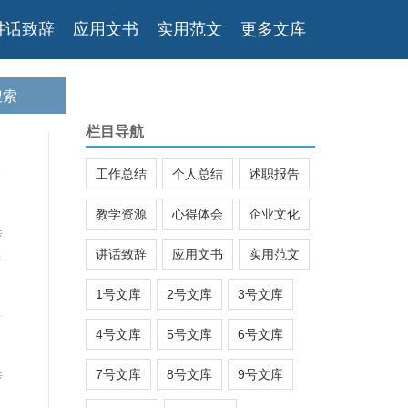
讲话致辞
应用文书
实用范文
更多文库
栏目导航
工作总结
个人总结
述职报告
教学资源
心得体会
企业文化
传
讲话致辞
应用文书
实用范文
有
1号文库
2号文库
3号文库
4号文库
5号文库
6号文库
7号文库
8号文库
9号文库
传
，