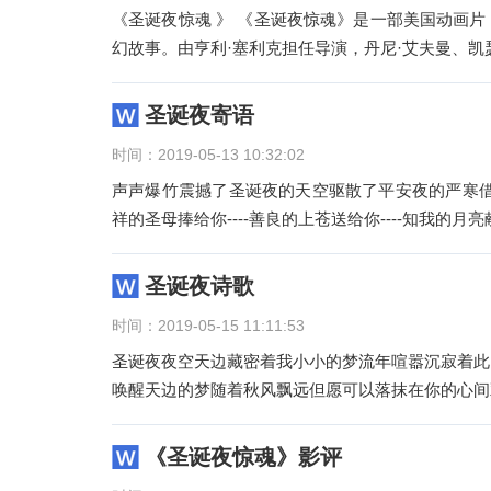
《圣诞夜惊魂 》 《圣诞夜惊魂》是一部美国动画
幻故事。由亨利·塞利克担任导演，丹尼·艾夫曼、凯瑟
圣诞夜寄语
时间：2019-05-13 10:32:02
声声爆竹震撼了圣诞夜的天空驱散了平安夜的严寒借
祥的圣母捧给你----善良的上苍送给你----知我的月
圣诞夜诗歌
时间：2019-05-15 11:11:53
圣诞夜夜空天边藏密着我小小的梦流年喧嚣沉寂着此
唤醒天边的梦随着秋风飘远但愿可以落抹在你的心间
《圣诞夜惊魂》影评