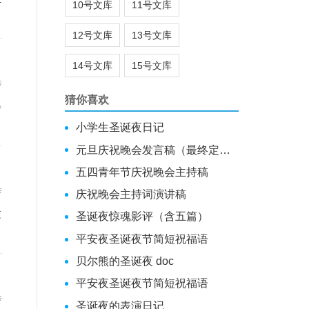
10号文库
11号文库
12号文库
13号文库
14号文库
15号文库
传
猜你喜欢
得
小学生圣诞夜日记
元旦庆祝晚会发言稿（最终定稿）
五四青年节庆祝晚会主持稿
传
庆祝晚会主持词演讲稿
文
圣诞夜惊魂影评（含五篇）
平安夜圣诞夜节简短祝福语
贝尔熊的圣诞夜 doc
平安夜圣诞夜节简短祝福语
传
圣诞夜的表演日记