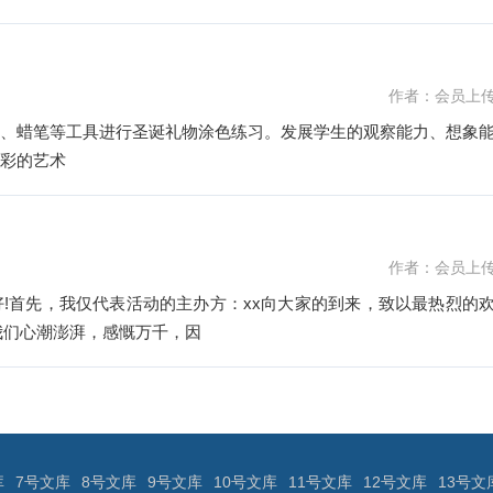
作者：会员上
彩笔、蜡笔等工具进行圣诞礼物涂色练习。发展学生的观察能力、想象
色彩的艺术
作者：会员上
!首先，我仅代表活动的主办方：xx向大家的到来，致以最热烈的
我们心潮澎湃，感慨万千，因
库
7号文库
8号文库
9号文库
10号文库
11号文库
12号文库
13号文