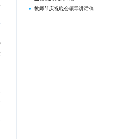
奇
教师节庆祝晚会领导讲话稿
传
慈
传
念