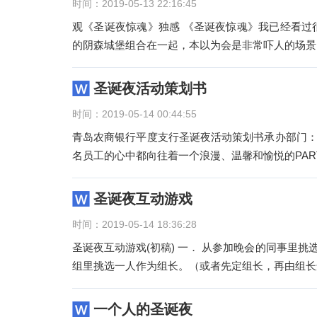
时间：2019-05-13 22:16:45
观《圣诞夜惊魂》独感 《圣诞夜惊魂》我已经看过
的阴森城堡组合在一起，本以为会是非常吓人的场景
圣诞夜活动策划书
时间：2019-05-14 00:44:55
青岛农商银行平度支行圣诞夜活动策划书承办部门：综
名员工的心中都向往着一个浪漫、温馨和愉悦的PART
圣诞夜互动游戏
时间：2019-05-14 18:36:28
圣诞夜互动游戏(初稿) 一． 从参加晚会的同事里挑选二十位选手，用红、黄、蓝、绿布条分为四组，每组5~6人，再从每
组里挑选一人作为组长。（或者先定组长，再由组长选
一个人的圣诞夜