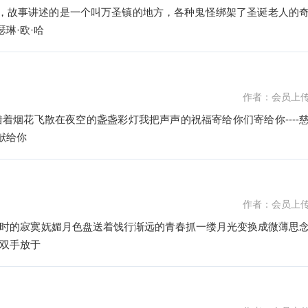
片，故事讲述的是一个叫万圣镇的地方，各种鬼怪绑架了圣诞老人的
琳·欧·哈
作者：会员上
着烟花飞散在夜空的盏盏彩灯我把声声的祝福寄给你们寄给你----
亮献给你
作者：会员上
时的寂寞妩媚月色盘送着饯行渐远的青春抓一缕月光变换成微薄思
双手放于