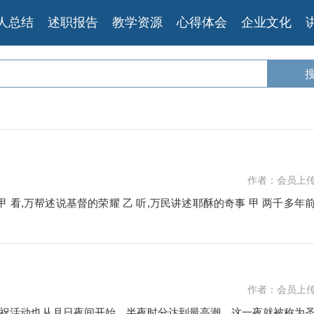
人总结
述职报告
教学资源
心得体会
企业文化
作者：会员上
! 甲 看,万帮述说基督的荣耀 乙 听,万民讲述耶酥的奇事 甲 两千多年
作者：会员上
祝活动也从月日夜间开始，半夜时分达到最高潮。这一夜就被称为