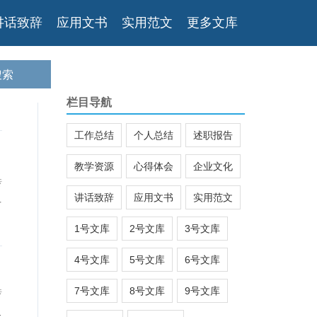
讲话致辞
应用文书
实用范文
更多文库
栏目导航
工作总结
个人总结
述职报告
教学资源
心得体会
企业文化
传
讲话致辞
应用文书
实用范文
前
1号文库
2号文库
3号文库
4号文库
5号文库
6号文库
7号文库
8号文库
9号文库
传
圣