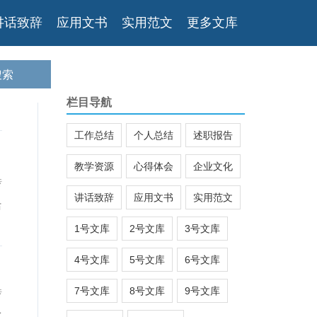
讲话致辞
应用文书
实用范文
更多文库
栏目导航
工作总结
个人总结
述职报告
教学资源
心得体会
企业文化
传
讲话致辞
应用文书
实用范文
活
1号文库
2号文库
3号文库
4号文库
5号文库
6号文库
7号文库
8号文库
9号文库
传
成