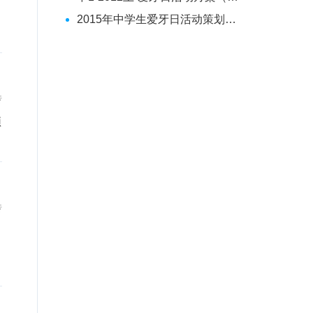
2015年中学生爱牙日活动策划方案[大全]
传
传