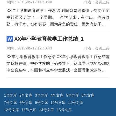
时间：2019-05-12 11:49:40
作者：会员上传
XX年上学期教育教学工作总结 时间就是过得快，匆匆忙忙
中转眼又走过了一个学期。一个学期来，有付出、也有收
获，有汗水、也有笑容！因为身负的责任，因为有孩子的相
伴，因为心中有爱，所
XX年小学教育教学工作总结_1
时间：2019-05-12 12:40:43
作者：会员上传
XX年小学教育教学工作总结 XX年小学教育教学工作总结范
文我校在镇、中心学校的正确领导下，认真学习党的XX届X
中全会精神，牢固和树立科学发展观，全面贯彻党的教学方
针。认真执行
文
章
导
1号文库
2号文库
3号文库
4号文库
5号文库
6号文库
航
7号文库
8号文库
9号文库
10号文库
11号文库
12号文库
13号文库
14号文库
15号文库