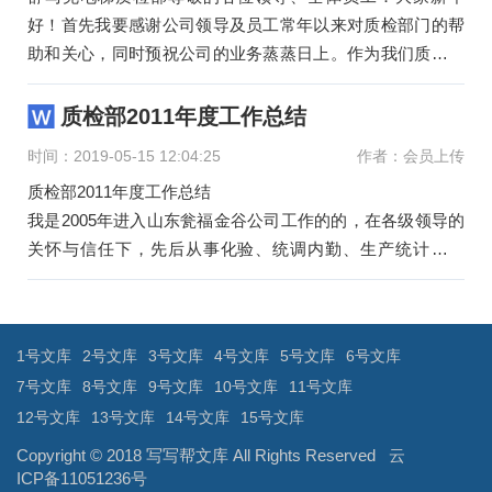
好！首先我要感谢公司领导及员工常年以来对质检部门的帮
助和关心，同时预祝公司的业务蒸蒸日上。作为我们质检部
门: 虽然质检
质检部2011年度工作总结
时间：2019-05-15 12:04:25
作者：会员上传
质检部2011年度工作总结
我是2005年进入山东瓮福金谷公司工作的的，在各级领导的
关怀与信任下，先后从事化验、统调内勤、生产统计等工
作。可以说，我是伴随着公司的发展，一步一步
文
章
导
1号文库
2号文库
3号文库
4号文库
5号文库
6号文库
航
7号文库
8号文库
9号文库
10号文库
11号文库
12号文库
13号文库
14号文库
15号文库
Copyright © 2018
写写帮文库
All Rights Reserved
云
ICP备11051236号