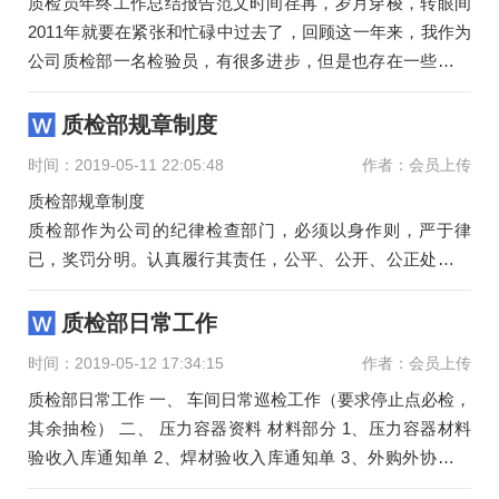
质检员年终工作总结报告范文时间荏苒，岁月穿梭，转眼间
2011年就要在紧张和忙碌中过去了，回顾这一年来，我作为
公司质检部一名检验员，有很多进步，但是也存在一些不足
之处。 半年来，在
质检部规章制度
时间：2019-05-11 22:05:48
作者：会员上传
质检部规章制度
质检部作为公司的纪律检查部门，必须以身作则，严于律
已，奖罚分明。认真履行其责任，公平、公开、公正处事，
以达到服务公司、服务员工之目的。
一、严格遵守公司的各
质检部日常工作
时间：2019-05-12 17:34:15
作者：会员上传
质检部日常工作 一、 车间日常巡检工作（要求停止点必检，
其余抽检） 二、 压力容器资料 材料部分 1、压力容器材料
验收入库通知单 2、焊材验收入库通知单 3、外购外协件验
收入库