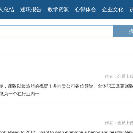
人总结
述职报告
教学资源
心得体会
企业文化
作者：会员上
之际，谨致以最热烈的祝贺！并向贵公司各位领导、全体职工及家属
华秋实！做为一个在行业内一
作者：会员上
ook ahead to 2012, I want to wish everyone a happy and healthy Ne