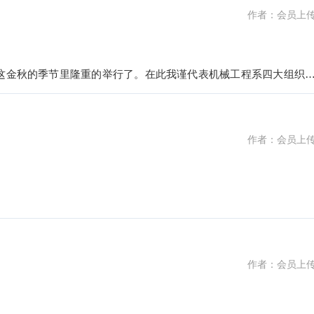
作者：会员上
这金秋的季节里隆重的举行了。在此我谨代表机械工程系四大组织
作者：会员上
甸甸的喜悦之情，千里迢迢从武汉来到这片国色天香、富贵袭人之
作者：会员上