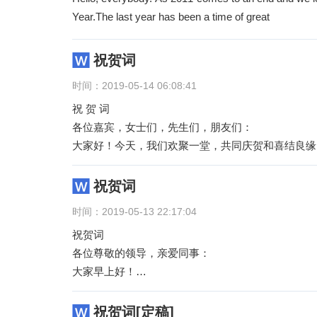
Year.The last year has been a time of great
祝贺词
时间：2019-05-14 06:08:41
祝 贺 词
各位嘉宾，女士们，先生们，朋友们：
大家好！今天，我们欢聚一堂，共同庆贺和喜结良缘
两位新人新婚愉快、幸福美满、
祝贺词
时间：2019-05-13 22:17:04
祝贺词
各位尊敬的领导，亲爱同事：
大家早上好！
在这春暖花开，万物复苏之际，我们迎来了一个特殊
立了！这是我们延长油
祝贺词[定稿]