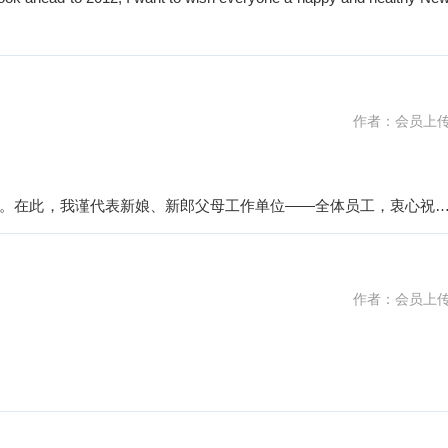
作者：会员上
。在此，我谨代表新娘、新郎父母工作单位——全体员工，衷心祝
作者：会员上
的日子，也是一个值得我们庆贺的节日。今天我们女子采油班终于