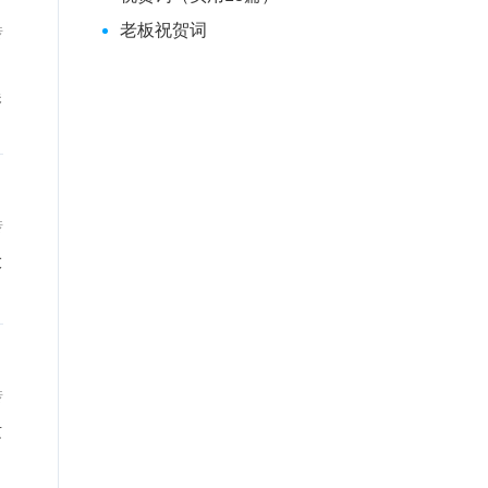
老板祝贺词
传
展
传
大
传
这