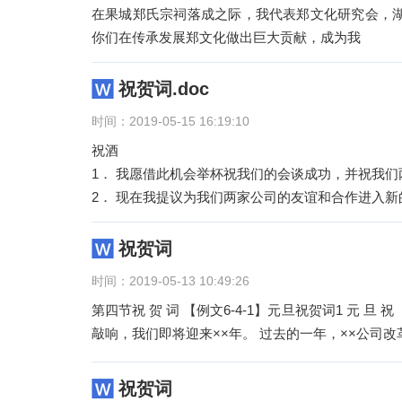
在果城郑氏宗祠落成之际，我代表郑文化研究会，湖
你们在传承发展郑文化做出巨大贡献，成为我
祝贺词.doc
时间：2019-05-15 16:19:10
祝酒
1． 我愿借此机会举杯祝我们的会谈成功，并祝我
2． 现在我提议为我们两家公司的友谊和合作进入新
3． 祝愿诸位这次访问上海成功，并能在许多
祝贺词
时间：2019-05-13 10:49:26
第四节祝 贺 词 【例文6-4-1】元旦祝贺词1 元 旦 祝（贺）词 各位新老朋友： 辞旧迎新年，昂首新世
敲响，我们即将迎来××年。 过去的一年，××公司
祝贺词