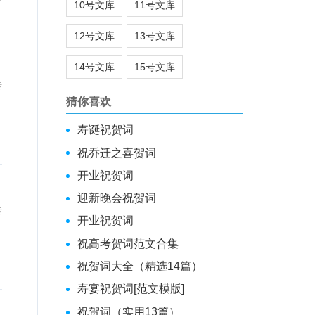
10号文库
11号文库
12号文库
13号文库
14号文库
15号文库
传
猜你喜欢
寿诞祝贺词
愿
祝乔迁之喜贺词
开业祝贺词
迎新晚会祝贺词
传
开业祝贺词
祝高考贺词范文合集
祝贺词大全（精选14篇）
成
寿宴祝贺词[范文模版]
祝贺词（实用13篇）