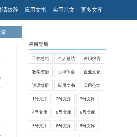
讲话致辞
应用文书
实用范文
更多文库
栏目导航
工作总结
个人总结
述职报告
教学资源
心得体会
企业文化
传
讲话致辞
应用文书
实用范文
致
1号文库
2号文库
3号文库
4号文库
5号文库
6号文库
7号文库
8号文库
9号文库
传
w