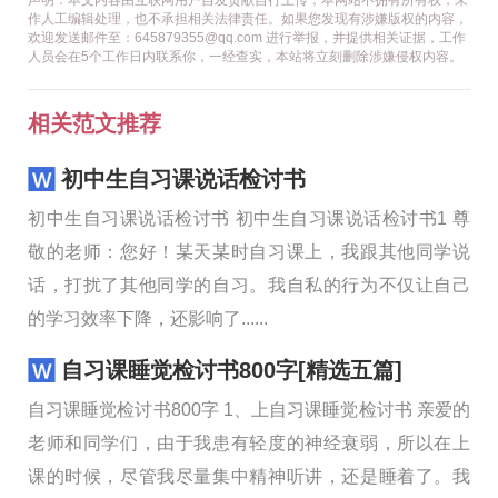
声明：本文内容由互联网用户自发贡献自行上传，本网站不拥有所有权，未
作人工编辑处理，也不承担相关法律责任。如果您发现有涉嫌版权的内容，
欢迎发送邮件至：645879355@qq.com 进行举报，并提供相关证据，工作
人员会在5个工作日内联系你，一经查实，本站将立刻删除涉嫌侵权内容。
相关范文推荐
初中生自习课说话检讨书
初中生自习课说话检讨书 初中生自习课说话检讨书1 尊
敬的老师：您好！某天某时自习课上，我跟其他同学说
话，打扰了其他同学的自习。我自私的行为不仅让自己
的学习效率下降，还影响了......
自习课睡觉检讨书800字[精选五篇]
自习课睡觉检讨书800字 1、上自习课睡觉检讨书 亲爱的
老师和同学们，由于我患有轻度的神经衰弱，所以在上
课的时候，尽管我尽量集中精神听讲，还是睡着了。我