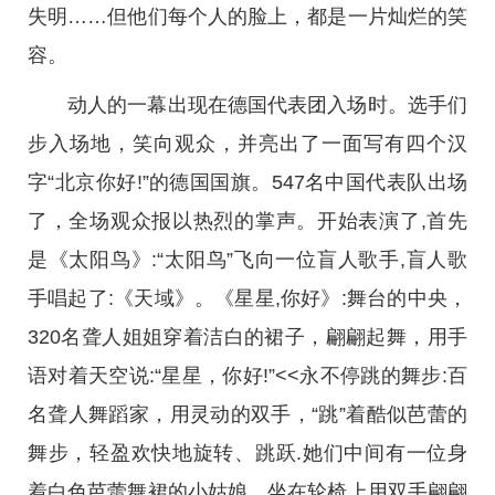
失明……但他们每个人的脸上，都是一片灿烂的笑
容。
动人的一幕出现在德国代表团入场时。选手们
步入场地，笑向观众，并亮出了一面写有四个汉
字“北京你好!”的德国国旗。547名中国代表队出场
了，全场观众报以热烈的掌声。开始表演了,首先
是《太阳鸟》:“太阳鸟”飞向一位盲人歌手,盲人歌
手唱起了:《天域》。《星星,你好》:舞台的中央，
320名聋人姐姐穿着洁白的裙子，翩翩起舞，用手
语对着天空说:“星星，你好!”<<永不停跳的舞步:百
名聋人舞蹈家，用灵动的双手，“跳”着酷似芭蕾的
舞步，轻盈欢快地旋转、跳跃.她们中间有一位身
着白色芭蕾舞裙的小姑娘，坐在轮椅上用双手翩翩