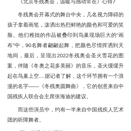
《北京冬残奥会，温暖与感动常在》心得7
冬残奥会开幕式的舞台中央，几名视力障碍的
孩子拿着画笔，泼洒出热烈鲜艳的颜色和可爱的笑
脸。他们稚拙的作品被叠印到鸟巢现场巨大的“画
布”中，90名舞者翩翩起舞，把颜色尽情挥洒到天
地间，最后，呈现出2022冬残奥会圣火雪花的图
案，伴随《冬奥之花多美丽》的音乐，圣火缓缓升
起在鸟巢上空....据记者了解，这个环节拥有一个浪
漫的名字——《冬残奥圆舞曲》，它的创意来自中
国残疾人联合会主席张海迪的建议。
而这些演员中，约有一半来自中国残疾人艺术
团的听障舞者。