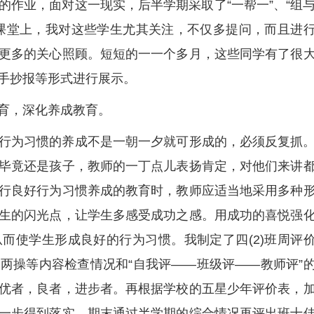
的作业，面对这一现实，后半学期采取了“一帮一”、“组
课堂上，我对这些学生尤其关注，不仅多提问，而且进
更多的关心照顾。短短的一一个多月，这些同学有了很
手抄报等形式进行展示。
育，深化养成教育。
行为习惯的养成不是一朝一夕就可形成的，必须反复抓
毕竟还是孩子，教师的一丁点儿表扬肯定，对他们来讲
行良好行为习惯养成的教育时，教师应适当地采用多种
生的闪光点，让学生多感受成功之感。用成功的喜悦强
而使学生形成良好的行为习惯。我制定了四(2)班周评
两操等内容检查情况和“自我评——班级评——教师评”
优者，良者，进步者。再根据学校的五星少年评价表，
一步得到落实。期末通过半学期的综合情况再评出班十