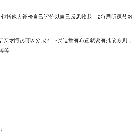
，包括他人评价自己评价以自己反思收获；2每周听课节
据实际情况可以分成2—3类适量有布置就要有批改原则
等等。
异》