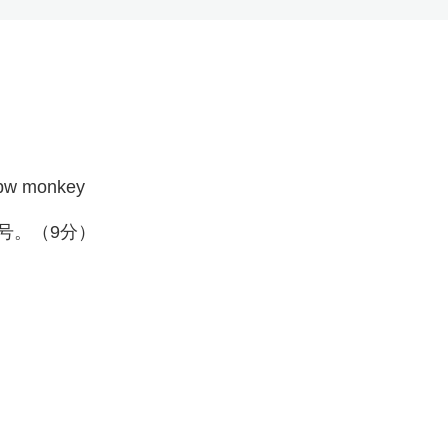
dpw monkey
号。（9分）