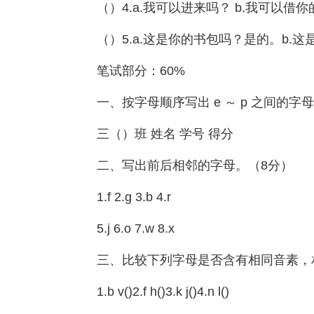
（）4.a.我可以进来吗？ b.我可以借
（）5.a.这是你的书包吗？是的。b.
笔试部分：60%
一、按字母顺序写出 e ～ p 之间的字
三（）班 姓名 学号 得分
二、写出前后相邻的字母。（8分）
1.f 2.g 3.b 4.r
5.j 6.o 7.w 8.x
三、比较下列字母是否含有相同音素，相同
1.b v()2.f h()3.k j()4.n l()