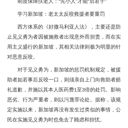
制度保障扶老人：“先小人”才能“后君子”
学习新加坡：老太太反咬救援者要重罚
西方体系的《好撒马利亚人法》，主要还是防
止见义勇为者因被施救者出现意外而担责，而在实
用主义盛行的新加坡，其相关法律则极为明显的针
对恶意反咬。
对于见义勇为，新加坡的惩罚机制规定，被援
助者如若事后反咬一口，则须亲自上门向救助者赔
礼道歉，并施以其本人医药费1至3倍的处罚。影响
恶劣、行为严重者，则以污蔑罪论处。据称，该规
定实施以来，新加坡再没有发生过类似的事情，公
民在实施见义勇为时也免去了顾虑和担忧。