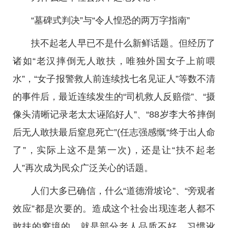
“墓碑式判决”与“令人惶恐的两万字指南”
扶不起老人早已不是什么新鲜话题。但经历了
诸如“老汉摔倒无人敢扶，唯独外国女子上前喂
水”，“女子报警救人前连续找七名见证人”等数不清
的事件后，最近连续发生的“司机救人反赔偿”、“摄
像头清晰记录老太太诬陷好人”、“88岁李大爷摔倒
后无人敢扶最后窒息死亡”(任志强感慨“终于出人命
了”，实际上这不是第一次)，还是让“扶不起老
人”再次成为民众广泛关心的话题。
人们大多已确信，什么“道德滑坡论”、“旁观者
效应”都是次要的。造成这个社会出现连老人都不
敢扶的窘境的，就是部分老人品质不好，习惯讹