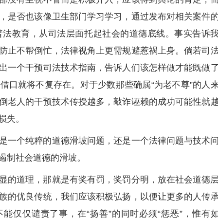
，是否也该像卫生部门学习学习，通过发布对相关案件
普法教育，从司法层面托起社会的道德底线。事实告诉
防止不帮倒忙，法律视角上更需规避惹祸上身。倘若司
出一个干预司法技术指南，告诉人们该怎样做才能既做
借口就将不复存在。对于少数那些确属“为老不尊”的人
倒老人的干预技术传授越多，敲诈诬赖的成功可能性就
损失。
是一个纯粹的道德滑坡问题，还是一个法律问题与技术
遏制社会道德的滑坡。
显的道理，那就是有奖有罚，奖罚分明，放在社会道德
族的优良传统，我们应该积极弘扬，以便让更多的人传
不能仅仅谴责了事，在“扬善”的同时必须“惩恶”，惟有