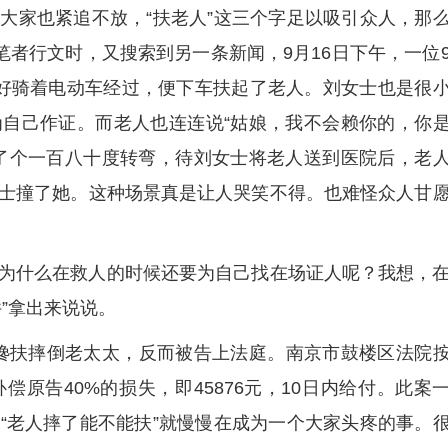
大家也紧追不放，“扶老人”这三个字足以吸引众人，那
笔者行文时，又搜索到另一条新闻，9月16日下午，一位
好骑着电动车经过，便下车扶起了老人。刘女士也是很
自己作证。而老人也连连说“姑娘，我不会赖你的，你
了个一百八十度转弯，待刘女士将老人送到医院后，老
士撞了她。这种场景真是让人哭笑不得。也难怪众人甘
为什么在救人的时候还要为自己找在场证人呢？我想，
”拿出来说说。
宇因搀扶摔倒老太太，反而被告上法庭。南京市鼓楼区法院
原告40%的损失，即45876元，10日内给付。此案
“老人摔了能不能扶”就慢慢在成为一个大家头疼的事。