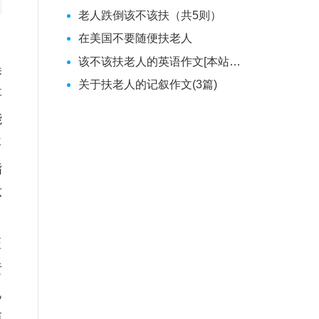
老人跌倒该不该扶（共5则）
在美国不要随便扶老人
该不该扶老人的英语作文[本站推荐]
误
关于扶老人的记叙作文(3篇)
事
能
要
指
坏
，
歪
责
现
而