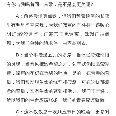
有你与我唱着同一首歌，是不是会更美呢?
A：前路漫漫真如铁，但我们焚膏继晷的长夜
里有明星当空闪烁，为我们寂寞的奋斗挂一盏暖心
明灯;皎皎月华，广寒宫玉兔迷离，嫦娥广袖飘
舞，为我们单纯的追求伴一曲霓裳羽衣。
D：当心事浸没五月的堤岸，当记忆焚烧悔恨
的灵魂，当暴风摧毁希望之舟，勿忘我仍旧晶莹剔
透，彼岸的花仍在热切的呼唤。是的，在青春的背
后，我们曾发现生命的忧郁和疲惫，可在这忧郁疲
惫的背后，又有生命的蓬勃和活力。我们正年轻，
所以我们的生命应该张扬，我们的青春应该骄傲!
C：这不仅仅是一次顺应节日的晚会，更是对