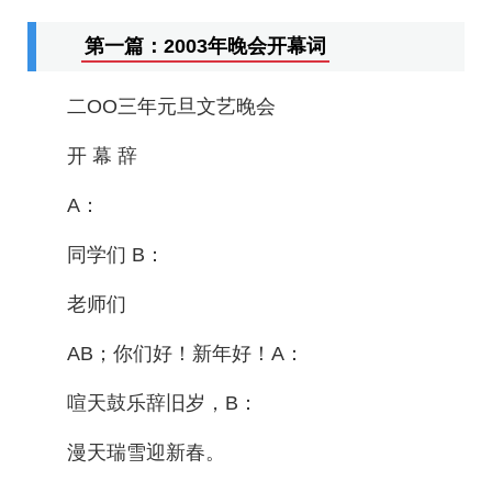
第一篇：2003年晚会开幕词
二OO三年元旦文艺晚会
开 幕 辞
A：
同学们 B：
老师们
AB；你们好！新年好！A：
喧天鼓乐辞旧岁，B：
漫天瑞雪迎新春。