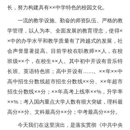
长，努力构建具有××中学特色的校园文化。
一流的教学设施、勤奋的师资队伍、严格的教
学管理，以人为本、全面发展的教育理念，使得×
×中的办学水平和教学质量有了跨越式的发展，社
会声誉显著提高。目前学校在职教师××人，在校
班级××个，在校生××人。其中初中开设有音乐特
长班、英语特色班；高中开设有……。××年××中
高中招生分数线超市招生分数线××分、××年超市
招生分数线××分；××年高考上线率××%，升学率
××%；考入国内重点大学人数有很大突破，理科最
高分××分、文科最高分××分；中考最高分××分。
今天我们在这里演出，是落实贯彻《中共中央