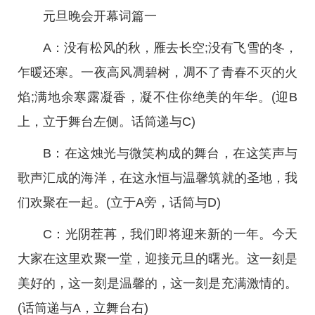
元旦晚会开幕词篇一
A：没有松风的秋，雁去长空;没有飞雪的冬，
乍暖还寒。一夜高风凋碧树，凋不了青春不灭的火
焰;满地余寒露凝香，凝不住你绝美的年华。(迎B
上，立于舞台左侧。话筒递与C)
B：在这烛光与微笑构成的舞台，在这笑声与
歌声汇成的海洋，在这永恒与温馨筑就的圣地，我
们欢聚在一起。(立于A旁，话筒与D)
C：光阴茬苒，我们即将迎来新的一年。今天
大家在这里欢聚一堂，迎接元旦的曙光。这一刻是
美好的，这一刻是温馨的，这一刻是充满激情的。
(话筒递与A，立舞台右)