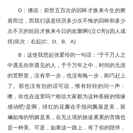
D：佛说：前世五百次的回眸才换来今生的擦
肩而过，而我们该是经历多少次不悔的回眸和多少
次不灭的轮回才换来今日的欢聚啊!(立C旁)(四人成
排)依次：右起(C、D、B、A)
B：这使我想起张爱玲的一句话：“于千万人之
中遇见你所遇见的人，于千万年之中，时间的无涯
的荒野里，没有早一步，也没有晚一步，刚巧赶上
了。那也没有别的话可说，惟有轻轻的问一声：
噢，你也在这里吗?”相信大家都为这种美丽的情缘
感动吧!是啊，绯红的花瓣在手指间飘落是美，斑
斓如海的明媚是美，在无止境的旅途累累的苦痛也
是一种美。可是，如果这一路上，有了你的陪伴，