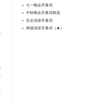
七一晚会开幕词
中秋晚会开幕词精选
安全演讲开幕词
师德演讲开幕词（★）
新
具
了
行
美
追
事
人