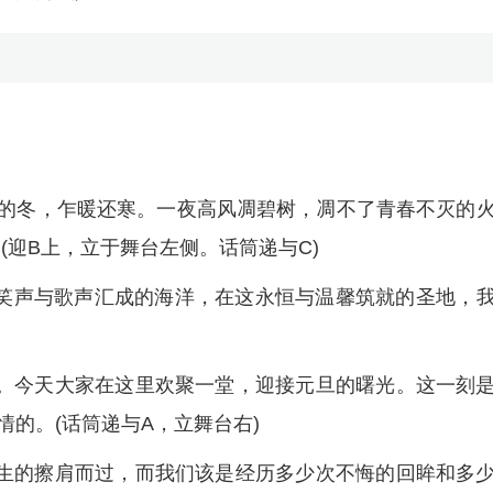
雪的冬，乍暖还寒。一夜高风凋碧树，凋不了青春不灭的
(迎B上，立于舞台左侧。话筒递与C)
笑声与歌声汇成的海洋，在这永恒与温馨筑就的圣地，
。今天大家在这里欢聚一堂，迎接元旦的曙光。这一刻
的。(话筒递与A，立舞台右)
生的擦肩而过，而我们该是经历多少次不悔的回眸和多