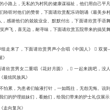
村的小路上，无私的为村民的健康谋福祉，他们用自己平
们聆听对他们的赞誉，下面请欣赏配乐诗朗诵《最美乡
的人，感谢他们的兢兢业业、默默付出，下面请欣赏手语
脆，笑声飞，喜无边，耐寻味，下面请欣赏五院带来的搞笑
组走来了，下面请欣赏男声小合唱《中国人》  双簧-
屋》
面请欣赏男女二重唱《花好月圆》， 一起来跳吧，没
舞《最炫民族风》
，不怕累，为患者们输液打针，一如既往，无怨无悔。说
我们的护理姐妹们，看她们，给我们带来的护士礼仪展示
《走向复兴》