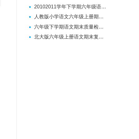
20102011学年下学期六年级语文期末模拟试卷
人教版小学语文六年级上册期末模拟试卷
六年级下学期语文期末质量检测试卷分析
北大版六年级上册语文期末复习试卷