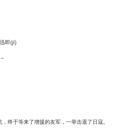
迅即(jí)
_
抗，终于等来了增援的友军，一举击退了日寇。