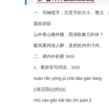
一、写钢笔字，注意字的大小、整洁、
题临安邸
山外青山楼外楼，西湖歌舞几时休？
暖风熏得游人醉，直把杭州作汴州。
二、课内外积累 34分
1、看拼音写词语。10分
xuàn rǎn yōng jù chà dào gāo liang
()老迈昏()()怕()()
zhù zào gǎn kǎi fán zhí juàn jǐ