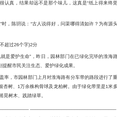
很认真，结果却远不是那个味儿，这真是“纸上得来终
”时，陈玥说：“古人说得好，问渠哪得清如许？为有源
不超过26个字)2分
绿色就是爱护生命”，昨日，园林部门在已绿化完毕的淮海
时刻提醒市民关注生态、爱护绿化成果。
盖率，市园林部门上月对淮海路有分车带的路段进行了
的银杏树、1万余株构骨球及龙柏树。由于绿化带里是1米
摇晃树木、践踏绿草。
___________ _________________________________