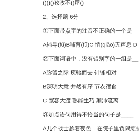
()()()孜孜不()屋()
2、选择题 6分
①下面带点字的注音不正确的一个是
A辅导(fǔ)B哺育(fǔ)C 悄(qiǎo)无声息 D 
②下面词语中，没有错别字的一组是__ 
A弥留之际 疾驰而去 针锋相对
B深明大意 井然有序 节衣宿食
C 宽容大渡 熟能生巧 颠沛流离
③加点语句用得不恰当的句子是____
A几个战士趁着夜色，在院子里负隅顽