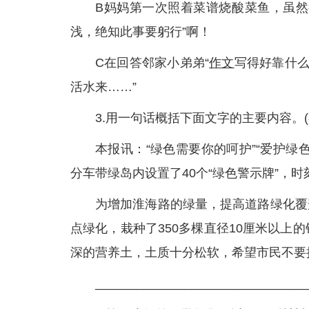
B妈妈第一次照着菜谱烧酸菜鱼，虽然
浅，绝知此事要躬行”啊！
C在回答邻家小弟弟“
作文
写得好靠什么
活水来……”
3.用一句话概括下面文字的主要内容。(
本报讯：“绿色需要你的呵护”“爱护
分车带绿岛内设置了40个“绿色警示牌”，
为增加淮海路的绿量，提高道路绿化覆
点绿化，栽种了350多棵直径10厘米以上
深的营养土，土质十分松软，希望市民不要
_______________________________