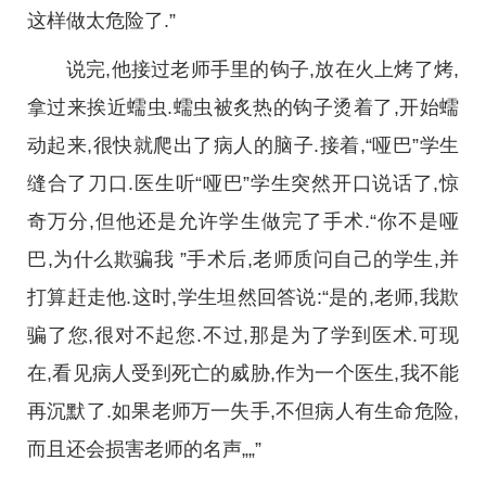
这样做太危险了.”
说完,他接过老师手里的钩子,放在火上烤了烤,
拿过来挨近蠕虫.蠕虫被炙热的钩子烫着了,开始蠕
动起来,很快就爬出了病人的脑子.接着,“哑巴”学生
缝合了刀口.医生听“哑巴”学生突然开口说话了,惊
奇万分,但他还是允许学生做完了手术.“你不是哑
巴,为什么欺骗我 ”手术后,老师质问自己的学生,并
打算赶走他.这时,学生坦然回答说:“是的,老师,我欺
骗了您,很对不起您.不过,那是为了学到医术.可现
在,看见病人受到死亡的威胁,作为一个医生,我不能
再沉默了.如果老师万一失手,不但病人有生命危险,
而且还会损害老师的名声„„”