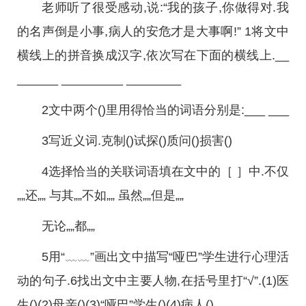
老师听了很受感动,说:“我的孩子,你做得对.我
的名声倒是小事,病人的安危才是大事啊!” 1将文中
横线上的拼音换成汉字,依次写在下面的横线上.__
______ _________ ________
2文中两个()里用得恰当的词语分别是:___ ___
3写近义词.克制()试探()质问()损害()
4选择恰当的关联词语填在文中的［ ］中.不仅
„„还„„ 与其„„不如„„ 虽然„„但是„„
无论„„都„„
5用“﹏﹏”画出文中描写“哑巴”学生进行心理活
动的句子.6找出文中主要人物,在括号里打“√”.(1)医
生()(2)母亲()(3)“哑巴”学生()(4)病人()