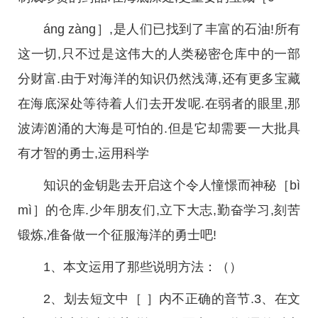
áng zàng］,是人们已找到了丰富的石油!所有
这一切,只不过是这伟大的人类秘密仓库中的一部
分财富.由于对海洋的知识仍然浅薄,还有更多宝藏
在海底深处等待着人们去开发呢.在弱者的眼里,那
波涛汹涌的大海是可怕的.但是它却需要一大批具
有才智的勇士,运用科学
知识的金钥匙去开启这个令人憧憬而神秘［bì
mì］的仓库.少年朋友们,立下大志,勤奋学习,刻苦
锻炼,准备做一个征服海洋的勇士吧!
1、本文运用了那些说明方法：（）
2、划去短文中［ ］内不正确的音节.3、在文