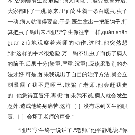
术,否则会有生命危险!”病人同意了.脑壳被揭开后,
大家都吓了一跳,原来,里面寄生着一条白蠕虫,虫子
一动,病人就痛得要命.于是,医生拿出一把细钩子,打
算把虫子钩出来.“哑巴”学生像往常一样,quán shãn
guan zhù地观察着老师的动作.这时,他突然想
到:“这样的手术很危险,万一钩不出虫子而伤了病人
的脑子,后果十分(繁重,严重,沉重),应该采取别的办
法才好,可是,如果我说出了自己的治疗方法,就会立
刻暴露了我不是哑巴,欺骗了老师,他会赶我走
的.”他急得直冒汗,再想:“如果我不说,病人就会发生
意外,造成他终身痛苦,这样［ ］没有尽到医生的职
责,［ ］会坏了老师的声誉.”
“哑巴”学生终于说话了.“老师,”他平静地说,“你