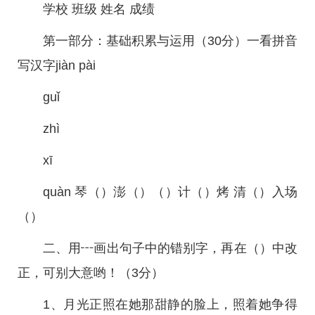
学校 班级 姓名 成绩
第一部分：基础积累与运用（30分）一看拼音
写汉字jiàn pài
guǐ
zhì
xī
quàn 琴（）澎（）（）计（）烤 清（）入场
（）
二、用┅画出句子中的错别字，再在（）中改
正，可别大意哟！（3分）
1、月光正照在她那甜静的脸上，照着她争得