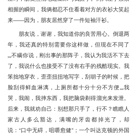
相握的瞬间，我俩都忍不住看着对方的衣衫大笑起
来——因为，朋友居然穿了一件短袖汗衫。
朋友说，谢谢，我知道你的良苦用心。倒退两
年，我还真的特别需要你这样做，但现在不同了
„„不瞒你说，刚出事的那阵子，我认为我活不下去
了，我说什么也接受不了没有右手的残酷现实。我
笨拙地穿衣，歪歪扭扭地写字，刮胡子的时候，把
脸刮得鲜血淋漓，上厕所都十分十分不方便„„我
哭，我闹，我摔东西，我把脑袋剃得溜光来发泄。
后来，我就劝自己：别想那只手了，行不？瞧瞧人
家古人多么豁达，满嘴的牙齿都掉光了，却
说：“口中无碍，咀嚼愈健”；一个叫达克顿的外国