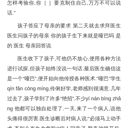
怎样考验你,你［ ］要克制住自己,万万不可以说
话.”
孩子答应了母亲的要求 第二天就去求拜医生
医生问孩子的母亲 你的孩子生下来就是哑巴吗 是
的 医生 母亲回答说
医生收下了孩子,可他仍不放心,便用各种方法
进行试探,但孩子始终没说一句话.最后医生确信这
是一个“哑巴”,便开始向他传授各种医术.“哑巴”学生
qín fân cōng míng,伶俐好学,老师感到很满意.几年
过去了,孩子学到了许多“绝招”,不少yí nán bìng zhâ
ng 他都可以独自处理了.一天,来了一个病人,说他
头痛得很厉害.医生诊断后对病人说:“必须马上动手