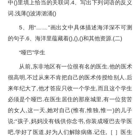
中()里填上恰当的关联词.4、写出下列词语的反义
词.浅薄()波涛汹涌()
5、用“﹏﹏”画出文中具体描述海洋深不可测
的句子.6、海洋里蕴藏着(),(),()和其他资源.(二)
“哑巴”学生
从前,东非地区有一位很有名的医生.他的医术
很高明,不过从来不肯把自己的医术传授给别人.后
来年纪大了,他才答应只收一个学生,而且这个学生
必须是个哑巴.在医生居住的那座城里,有一位贫苦
的女人,这一天,她对自己(惟有,惟独,惟一)的儿子
说:“孩子,妈妈没有钱供你念书,你装成哑巴去学医
吧,学好了医道,好为人们解除病痛.记住,［ ］医生