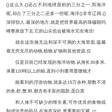
()这么大,()还占不到地球面积的三分之一,而海洋
呢,却占了三分之二还多一些呢.海洋()非常辽阔,()
深得惊人.最深的地方,就是把世界最高的珠穆朗玛
峰整座放下去,它的山尖也会被海水完全淹没!
就在这浩瀚无边和深不可测的大海里面,蕴藏
着无穷无尽的动物,植物,矿物和其他资源,仅
仅是目前已经发现的海洋动物,从身长30多米,
体重120吨以上的鲸,直到小到要用显微镜才
能看到的浮游动物,就多达15万余种,那数不清
的鱼,虾,蟹,蚌,都含有丰富的脂肪,蛋白质
和人体不可缺少的维生素,可作优良的食物或
制成珍贵的药品.在海底深处,更重要的宝藏［c