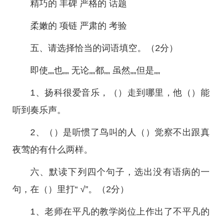
精巧的 丰碑 严格的 话题
柔嫩的 项链 严肃的 考验
五、请选择恰当的词语填空。（2分）
即使„„也„„ 无论„„都„„ 虽然„„但是„„
1、扬科很爱音乐，（）走到哪里，他（）能
听到奏乐声。
2、（）是听惯了鸟叫的人（）觉察不出跟真
夜莺的有什么两样。
六、默读下列四个句子，选出没有语病的一
句，在（）里打“ √”。（2分）
1、老师在平凡的教学岗位上作出了不平凡的