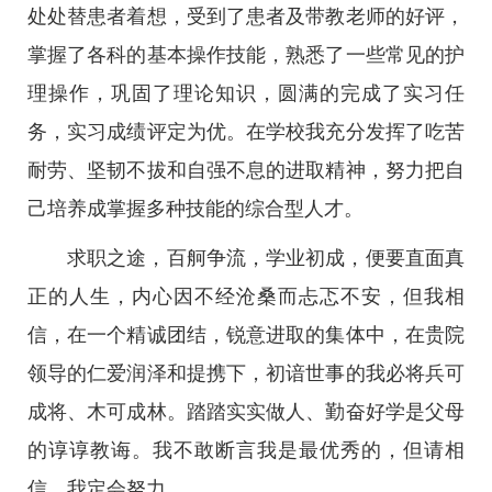
处处替患者着想，受到了患者及带教老师的好评，
掌握了各科的基本操作技能，熟悉了一些常见的护
理操作，巩固了理论知识，圆满的完成了实习任
务，实习成绩评定为优。在学校我充分发挥了吃苦
耐劳、坚韧不拔和自强不息的进取精神，努力把自
己培养成掌握多种技能的综合型人才。
求职之途，百舸争流，学业初成，便要直面真
正的人生，内心因不经沧桑而忐忑不安，但我相
信，在一个精诚团结，锐意进取的集体中，在贵院
领导的仁爱润泽和提携下，初谙世事的我必将兵可
成将、木可成林。踏踏实实做人、勤奋好学是父母
的谆谆教诲。我不敢断言我是最优秀的，但请相
信，我定会努力。