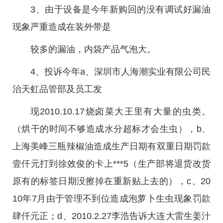
3、由于设备是今年新购回的没有调试好漏油
现象严重造成在装外带是
较多的漏油，内袋产品气泡大。
4、投诉今年a、深圳市人海潮实业有限公司民
治天虹品管部及员工发
现2010.10.17烧卤菜大王里有大量的虫类。
（烘干的时间不够造成水分超标才会生虫），b、
上海美峰三瓶辣椒油造成生产日期有双重日期罚款
壹仟元打到徐效俊的卡上***5（生产部将退货改货
原有的标签日期没擦掉在重新贴上去的），c、20
10年7月由于管理不到位造成泡萝卜生虫现象罚款
肆仟元正；d、2010.2.27李浩告诉大连大雷生姜汁