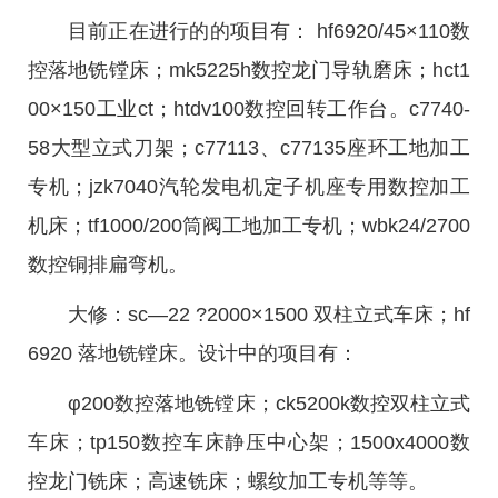
目前正在进行的的项目有： hf6920/45×110数
控落地铣镗床；mk5225h数控龙门导轨磨床；hct1
00×150工业ct；htdv100数控回转工作台。c7740-
58大型立式刀架；c77113、c77135座环工地加工
专机；jzk7040汽轮发电机定子机座专用数控加工
机床；tf1000/200筒阀工地加工专机；wbk24/2700
数控铜排扁弯机。
大修：sc―22 ?2000×1500 双柱立式车床；hf
6920 落地铣镗床。设计中的项目有：
φ200数控落地铣镗床；ck5200k数控双柱立式
车床；tp150数控车床静压中心架；1500x4000数
控龙门铣床；高速铣床；螺纹加工专机等等。