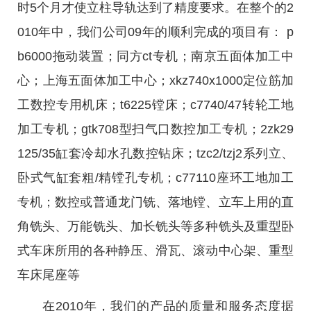
时5个月才使立柱导轨达到了精度要求。在整个的2
010年中，我们公司09年的顺利完成的项目有： p
b6000拖动装置；同方ct专机；南京五面体加工中
心；上海五面体加工中心；xkz740x1000定位筋加
工数控专用机床；t6225镗床；c7740/47转轮工地
加工专机；gtk708型扫气口数控加工专机；2zk29
125/35缸套冷却水孔数控钻床；tzc2/tzj2系列立、
卧式气缸套粗/精镗孔专机；c77110座环工地加工
专机；数控或普通龙门铣、落地镗、立车上用的直
角铣头、万能铣头、加长铣头等多种铣头及重型卧
式车床所用的各种静压、滑瓦、滚动中心架、重型
车床尾座等
在2010年，我们的产品的质量和服务态度据