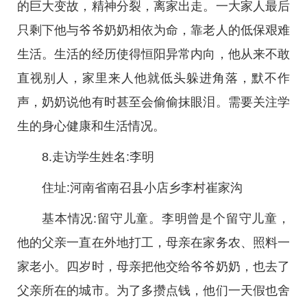
的巨大变故，精神分裂，离家出走。一大家人最后
只剩下他与爷爷奶奶相依为命，靠老人的低保艰难
生活。生活的经历使得恒阳异常内向，他从来不敢
直视别人，家里来人他就低头躲进角落，默不作
声，奶奶说他有时甚至会偷偷抹眼泪。需要关注学
生的身心健康和生活情况。
8.走访学生姓名:李明
住址:河南省南召县小店乡李村崔家沟
基本情况:留守儿童。李明曾是个留守儿童，
他的父亲一直在外地打工，母亲在家务农、照料一
家老小。四岁时，母亲把他交给爷爷奶奶，也去了
父亲所在的城市。为了多攒点钱，他们一天假也舍