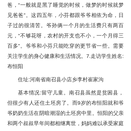
爸，“一般就是黑了睡觉的时候，做梦的时候就梦
见爸爸”。这四五年，小芬都跟爷爷相依为命，日
子过的很清苦。爷孙俩一个月的生活费只有两百
元，“不够花呀，农村的开支也不小，一个月得三
百多”。爷爷和小芬只能吃穿的更节省一些。需要
关注学生的身心健康和生活情况。7.走访学生姓名:
布恒阳
住址:河南省南召县小店乡李村崔家沟
基本情况:留守儿童。南召县虽然是贫困县，
但很少有人还住土坯房了。而9岁的布恒阳就和爷
爷奶奶生活在阴暗潮湿的土坯房中里。恒阳的父亲
和两个叔叔早年间都相继离世，妈妈难以承受家庭