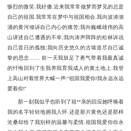
惨烈的微笑.我好傻.近来我常常做梦而梦见的总是
自己的祖国.我常常在梦中与祖国相会.我向波涛汹
涌的黄河倾诉自己内心的痛苦;我向巍峨雄伟的高
山讲述自己遭遇的不幸;我向涛声阵阵的松林诉说
自己昔日的孤独;我向历史悠久的古墙道尽自己诚
挚的思念…… 前一天我鼓足了勇气带着我最真诚
的忏悔回到了生我养我育我成人的黄土地上.我登
上高山对着世界大喊一声:“祖国我爱你!我永远永远
爱着你!”
那一刻我似乎也听到了祖**亲的回应她呼唤着
我的名字轻轻地拥我入怀.还是那片黄色还是那样
沧桑却给了我别样的温馨与柔情.祖国我爱你你永