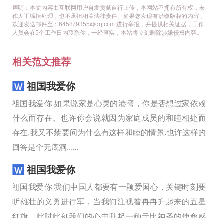
声明：本文内容由互联网用户自发贡献自行上传，本网站不拥有所有权，未
作人工编辑处理，也不承担相关法律责任。如果您发现有涉嫌版权的内容，
欢迎发送邮件至：645879355@qq.com 进行举报，并提供相关证据，工作
人员会在5个工作日内联系你，一经查实，本站将立刻删除涉嫌侵权内容。
相关范文推荐
祖国我爱你
祖国我爱你 如果说家是心灵的港湾，你是否想过家依赖
什么而存在。也许你会说就因为家庭成员的和睦相处而
存在.我又不禁要问为什么有这样和睦的情景.也许这样的
回答是个无底洞......
祖国我爱你
祖国我爱你 我们中国人都要有一颗爱国心，关键时刻要
听雄壮的义勇进行军，当我们注视着冉冉升起来的五星
红旗，此时此刻我们的心中升起一种无比神圣的使命感