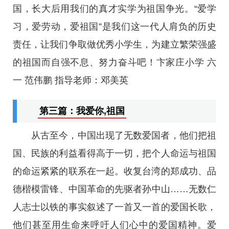
国，长大后用我们的真才实学为祖国争光。“爱学
习，爱劳动，爱祖国”是我们这一代人肩负的历史
责任，让我们争取做优秀小学生，为建立繁荣强盛
的祖国而自强不息、努力奋斗吧！卞家庄小学 六
一 范伟鹏 指导老师：邓美英
第三篇：我爱你,祖国
从古至今，中国出现了无数爱国者，他们把祖
国、民族的利益看得高于一切，把个人命运与祖国
的命运紧紧的联系在一起。收复台湾的郑成功、品
德楷模雷锋、中国革命的先驱者孙中山……无数仁
人志士以铁的事实叙述了一首又一首的爱国长歌，
他们甚至用生命来呼吁人们心中的爱国精神。爱