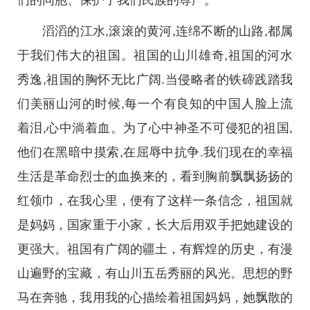
们的同胞、保护了我们民族的尊严。
滔滔的江水,滚滚的黄河,连绵不断的山路,都属
于我们伟大的祖国。祖国的山川雄奇,祖国的河水
秀逸,祖国的胸怀无比广阔.当侵略者的铁碲践踏我
们美丽山河的时候,每一个有良知的中国人脸上流
着泪,心中淌着血。为了心中神圣不可侵犯的祖国,
他们在黑暗中摸索,在屈辱中抗争.我们现在的幸福
生活是革命烈士的血换来的，看到胸前飘飘扬扬的
红领巾，在我心里，便有了这样一条信念，祖国就
是妈妈，国家重于小家，长大后用双手把她建设的
更强大。祖国有广阔的疆土，有辉煌的历史，有漫
山遍野的宝藏，有山川五岳秀丽的风光。思想的野
马在奔驰，我用我的心描绘着祖国妈妈，她飘散的