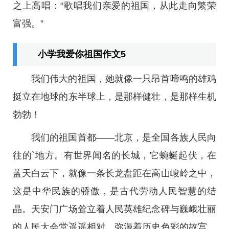
之上高唱：“歌唱我们亲爱的祖国，从此走向繁荣
富强。”
小学我爱你祖国作文5
我们伟大的祖国，她就像一只昂首啼鸣的雄鸡
挺立在地球的东半球上，是那样健壮，是那样生机
勃勃！
我们的祖国首都——北京，是全国各族人民向
往的`地方。有世界闻名的长城，它蜿蜒起伏，在
蓝天白云下，就像一条长龙盘距在高山峻岭之中，
这是中华民族的骄傲，是古代劳动人民智慧的结
晶。天安门广场耸立着人民英雄纪念碑与巍峨壮丽
的人民大会堂遥遥相对。弥漫着历史色彩的故宫、