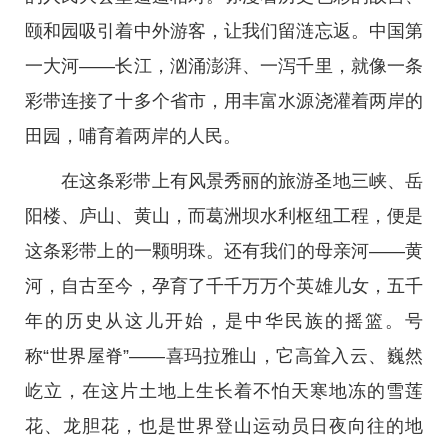
颐和园吸引着中外游客，让我们留涟忘返。中国第
一大河——长江，汹涌澎湃、一泻千里，就像一条
彩带连接了十多个省市，用丰富水源浇灌着两岸的
田园，哺育着两岸的人民。
在这条彩带上有风景秀丽的旅游圣地三峡、岳
阳楼、庐山、黄山，而葛洲坝水利枢纽工程，便是
这条彩带上的一颗明珠。还有我们的母亲河——黄
河，自古至今，孕育了千千万万个英雄儿女，五千
年的历史从这儿开始，是中华民族的摇篮。号
称“世界屋脊”——喜玛拉雅山，它高耸入云、巍然
屹立，在这片土地上生长着不怕天寒地冻的雪莲
花、龙胆花，也是世界登山运动员日夜向往的地