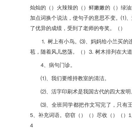
灿灿的（）火辣辣的（）鲜嫩嫩的（）绿油
加点词换个说法，使句子的意思不变。⑴、
了优异的成绩，受到了老师的夸奖。（）
⒈ 树上有小鸟。⑶、妈妈给小兰买的
苞，随着风儿悠荡。（）⒊ 树木排列在大
4、病句门诊。
⑴、我们要维持教室的清洁。
⑵、活字印刷术是我国古代的四大发明
⑶、全班同学都把作文写完了，只有王
5、补充词语。窃窃（）（）尽收（）（）
4