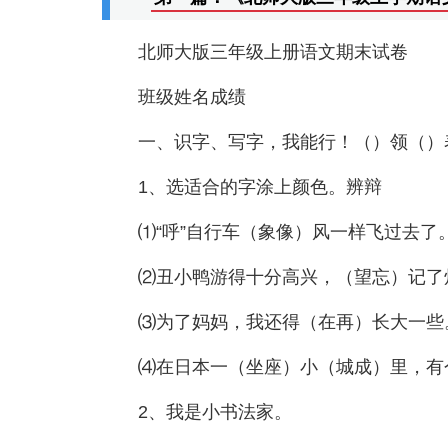
北师大版三年级上册语文期末试卷
班级姓名成绩
一、识字、写字，我能行！（）领（）
1、选适合的字涂上颜色。辨辩
⑴“呼”自行车（象像）风一样飞过去了
⑵丑小鸭游得十分高兴，（望忘）记了
⑶为了妈妈，我还得（在再）长大一些
⑷在日本一（坐座）小（城成）里，有
2、我是小书法家。