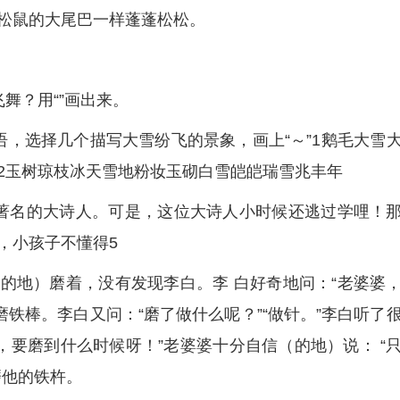
松鼠的大尾巴一样蓬蓬松松。
舞？用“”画出来。
语，选择几个描写大雪纷飞的景象，画上“～”1鹅毛大雪
2玉树琼枝冰天雪地粉妆玉砌白雪皑皑瑞雪兆丰年
著名的大诗人。可是，这位大诗人小时候还逃过学哩！
，小孩子不懂得5
的地）磨着，没有发现李白。李 白好奇地问：“老婆婆
磨铁棒。李白又问：“磨了做什么呢？”“做针。”李白听了
，要磨到什么时候呀！”老婆婆十分自信（的地）说： “
磨他的铁杵。