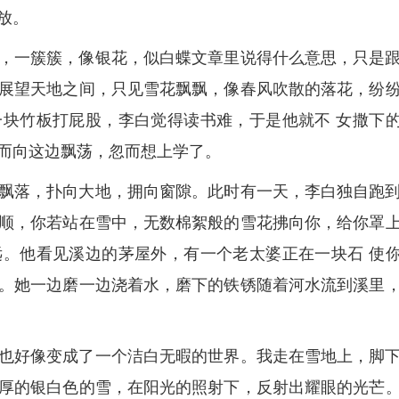
放。
，一簇簇，像银花，似白蝶文章里说得什么意思，只是
展望天地之间，只见雪花飘飘，像春风吹散的落花，纷
块竹板打屁股，李白觉得读书难，于是他就不 女撒下
而向这边飘荡，忽而想上学了。
飘落，扑向大地，拥向窗隙。此时有一天，李白独自跑
顺，你若站在雪中，无数棉絮般的雪花拂向你，给你罩
。他看见溪边的茅屋外，有一个老太婆正在一块石 使
。她一边磨一边浇着水，磨下的铁锈随着河水流到溪里
也好像变成了一个洁白无暇的世界。我走在雪地上，脚
厚的银白色的雪，在阳光的照射下，反射出耀眼的光芒