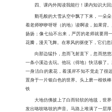
四、课内外阅读我能行！课内知识大回
鹅毛般的大雪从空中飘了下来，一朵朵
着老师咿咿呀呀（的地）读啊读，如果背。
扬扬；像七仙不出来，严厉的老师就要用一
花瓣，漫天飞舞。在寒风的驱使下，它们忽
向那边猛扑，忽而飞射直下，忽而悠悠
一条小溪边去玩。他玩（得地）快活极了。
一身洁白的素花，着溪岸不知不觉走了很远
置身于一片银白色的世界。头上磨一根铁棒
铁
大地仿佛披上了白而轻软的地毯，世界
发出咯吱咯吱的声音。马路上堆满了一层厚