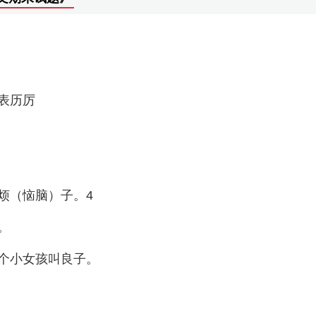
表历厉
。
烦（恼脑）子。4
。
个小女孩叫良子。