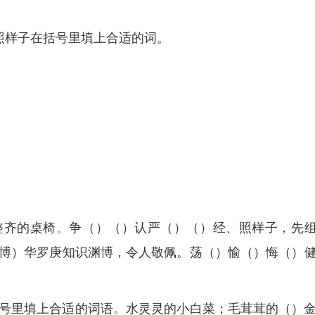
 xiao3、照样子在括号里填上合适的词。
整齐的桌椅。争（）（）认严（）（）经、照样子，先
博）华罗庚知识渊博，令人敬佩。荡（）愉（）悔（）
号里填上合适的词语。水灵灵的小白菜；毛茸茸的（）