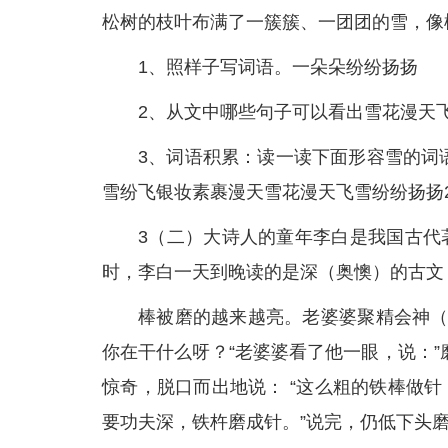
松树的枝叶布满了一簇簇、一团团的雪，像
1、照样子写词语。一朵朵纷纷扬扬
2、从文中哪些句子可以看出雪花漫天飞
3、词语积累：读一读下面形容雪的词
雪纷飞银妆素裹漫天雪花漫天飞雪纷纷扬扬
3（二）大诗人的童年李白是我国古代
时，李白一天到晚读的是深（奥懊）的古文
棒被磨的越来越亮。老婆婆聚精会神（
你在干什么呀？“老婆婆看了他一眼，说：”
惊奇，脱口而出地说： “这么粗的铁棒做针
要功夫深，铁杵磨成针。”说完，仍低下头