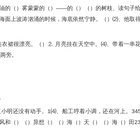
油的（）雾蒙蒙的（）——的（）（）的树枝、读句子
海面上波涛汹涌的时候，海底依然宁静。（）⑵、他取
连衣裙很漂亮。（）⒉ 月亮挂在天空中。⑷、带着一串
道两旁。
。
小明还没有动手。1⑷、船工哼着小调，还在河上。34
1风和（）（）异想（）（）海（）天（）（）海（）田2