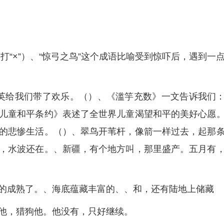
打“×”）、“惊弓之鸟”这个成语比喻受到惊吓后，遇到一
英给我们带了欢乐。（）、《滥竽充数》一文告诉我们
儿童和平条约》表述了全世界儿童渴望和平的美好心愿
的悲惨生活。（）、翠鸟开苇杆，像箭一样过去，起那
，水波还在。、新疆，有个地方叫，那里盛产。五月有
的成熟了。、海底蕴藏丰富的、、和，还有陆地上储藏
他，猎狗他。他没有，只好继续。