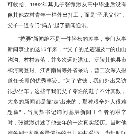
可收拾。1992年其儿子张微渺从高中毕业后没有
像其他农村青年一样外出打工，而是“子承父业”，
父子一道专门“捣弄”起了新闻通讯。
“捣弄”新闻绝不是一件轻松的差事，专门从事
新闻事业的这16年来，**父子的足迹遍及**的山山
沟沟、村村落落，并多次远赴洪江、沅陵其他县市
和河南登封、江西南昌等外省采访，曾三次深入报
道任长霞的优秀事迹。“为了省钱，我们外出采访
很少坐车，这些年我们父子穿烂的鞋子不计其数，
大多的新闻都是靠‘走’出来的，那种艰辛外人很难
想象”，当周辉书记询问基层新闻工作者的艰辛
时，张微渺讲述了他去年的一次真实经历。当时他
准备到**木溪乡最偏远的田儿冲村采访，为赶时间