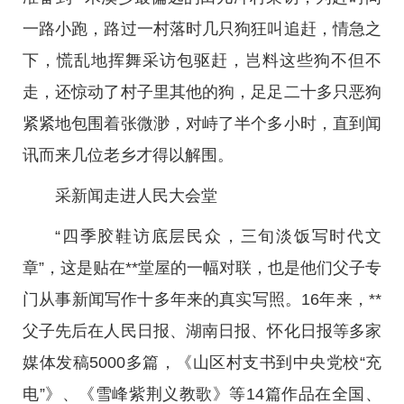
一路小跑，路过一村落时几只狗狂叫追赶，情急之
下，慌乱地挥舞采访包驱赶，岂料这些狗不但不
走，还惊动了村子里其他的狗，足足二十多只恶狗
紧紧地包围着张微渺，对峙了半个多小时，直到闻
讯而来几位老乡才得以解围。
采新闻走进人民大会堂
“四季胶鞋访底层民众，三旬淡饭写时代文
章”，这是贴在**堂屋的一幅对联，也是他们父子专
门从事新闻写作十多年来的真实写照。16年来，**
父子先后在人民日报、湖南日报、怀化日报等多家
媒体发稿5000多篇，《山区村支书到中央党校“充
电”》、《雪峰紫荆义教歌》等14篇作品在全国、