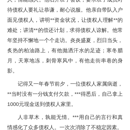
待债权人要礼让恭谦，耐心说服。他亲自带队入户
面见债权人，讲明**资金状况，让债权人理解**的
难处；讲清**的偿还计划，求得债权人谅解。他常
年坚持不懈地一个个走访。炎炎盛夏，烈日当头，
炙热的柏油路上，有他抛洒汗水的足迹；寒冬腊
月，天寒地冻，刺骨寒风中，有他走街串巷的身
影。
记得又一年春节前夕，一位债权人家属病逝，
**当时没有一分钱支付欠款，***得悉后，自己拿上
1000元现金送到债权人家里。
人非草木，孰能无情。***用自己的言行和真
情感化了众多债权人。一次次消除了不稳定因素。