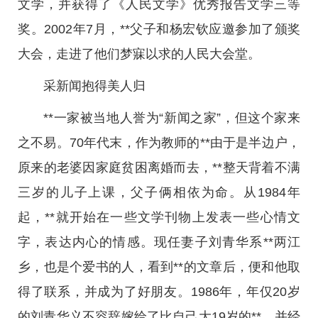
文学，并获得了《人民文学》优秀报告文学三等
奖。2002年7月，**父子和杨宏钦应邀参加了颁奖
大会，走进了他们梦寐以求的人民大会堂。
采新闻抱得美人归
**一家被当地人誉为“新闻之家”，但这个家来
之不易。70年代末，作为教师的**由于是半边户，
原来的老婆因家庭贫困离婚而去，**整天背着不满
三岁的儿子上课，父子俩相依为命。从1984年
起，**就开始在一些文学刊物上发表一些心情文
字，表达内心的情感。现任妻子刘青华系**两江
乡，也是个爱书的人，看到**的文章后，便和他取
得了联系，并成为了好朋友。1986年，年仅20岁
的刘青华义不容辞嫁给了比自己大19岁的**，并经