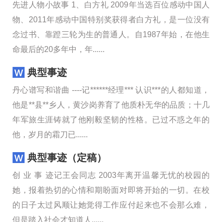
先进人物小故事 1、白方礼 2009年当选百位感动中国人
物、2011年感动中国特别奖获得者白方礼，是一位没有
念过书、靠蹬三轮为生的普通人。自1987年始，在他生
命最后的20多年中，年......
典型事迹
丹心谱写和谐曲 ----记******经理*** 认识***的人都知道，
他是**县**乡人，黄沙岗养育了他质朴无华的品质；十几
年军旅生涯铸就了他刚毅坚韧的性格。已过不惑之年的
他，岁月的霜刀已......
典型事迹（定稿）
创 业 事 迹记王会同志 2003年离开温馨无忧的校园的
她，报着热切的心情和期盼面对即将开始的一切。在校
的日子太过风顺让她觉得工作应付起来也不会那么难，
但是踏入社会才知道人......