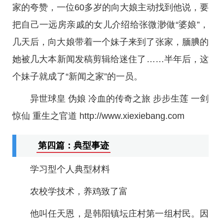
家的夸赞，一位60多岁的向大娘主动找到他说，要
把自己一远房亲戚的女儿介绍给张微渺做“婆娘”，
几天后，向大娘带着一个妹子来到了张家，腼腆的
她被几大本新闻发稿剪辑给迷住了……半年后，这
个妹子就成了“新闻之家”的一员。
异世球皇 伪娘 冷血的传奇之旅 步步生莲 一剑
惊仙 重生之官道 http://www.xiexiebang.com
第四篇：典型事迹
学习型个人典型材料
农校学技术，养鸡致了富
他叫任天恩，是韩阳镇坛庄村第一组村民。因