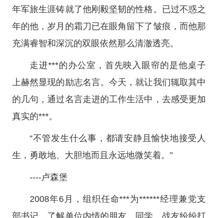
年军旅生涯铸就了他刚毅坚韧的性格。已过不惑之
年的他，岁月的霜刀已在眼角留下了皱痕，而他那
充满睿智和深沉的双眼依然那么清澈透亮。
走进***的办公室，首先映入眼帘的是他桌子
上赫然显现的励志名言。今天，就让我们辄取其中
的几句，通过名言走进的工作生活中，去感受更加
真实的***。
“不管发生什么事，都请安静且愉快地接受人
生，勇敢地、大胆地而且永远地微笑着。”
----卢森堡
2008年6月，组织任命***为******经理兼党支
部书记。了解单位内情的朋友、同学、战友纷纷打