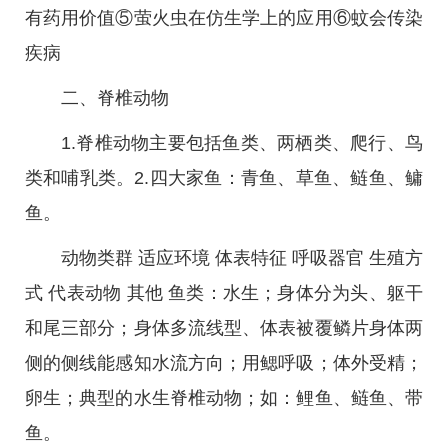
有药用价值⑤萤火虫在仿生学上的应用⑥蚊会传染
疾病
二、脊椎动物
1.脊椎动物主要包括鱼类、两栖类、爬行、鸟
类和哺乳类。2.四大家鱼：青鱼、草鱼、鲢鱼、鳙
鱼。
动物类群 适应环境 体表特征 呼吸器官 生殖方
式 代表动物 其他 鱼类：水生；身体分为头、躯干
和尾三部分；身体多流线型、体表被覆鳞片身体两
侧的侧线能感知水流方向；用鳃呼吸；体外受精；
卵生；典型的水生脊椎动物；如：鲤鱼、鲢鱼、带
鱼。