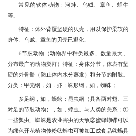
常见的软体动物：河蚌、乌贼、章鱼、蜗牛
等。
特征：体外背覆坚硬的贝壳，用以保护柔软的
身体。乌贼、章鱼的贝壳已退化。
6节肢动物（动物界中种类最多、数量最大、
分布最广的动物类群）特征：身体分节，体表有坚
硬的外骨骼（防止体内水分蒸发）和分节的附肢。
分类：甲壳纲，如，虾；蛛形纲，如，蜘蛛；
多足纲，如，蜈蚣；昆虫纲（具备两对翅、三
对足的节肢动物），如，蝗虫。与人类的关系：①
一些瓢虫、蜘蛛是农业害虫的天敌②蜜蜂蝴蝶可以
为绿色开花植物传粉③蝗虫可被加工成食品④蝎具