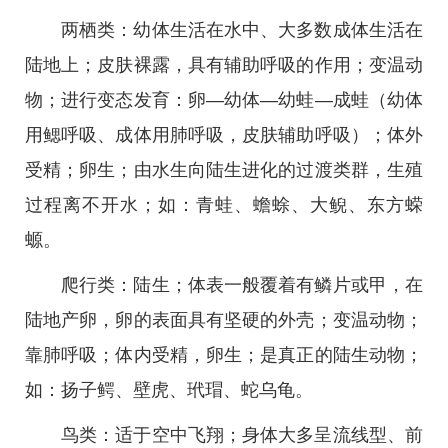
两栖类：幼体生活在水中、大多数成体生活在
陆地上；皮肤裸露，具有辅助呼吸的作用；变温动
物；进行变态发育：卵—幼体—幼蛙—成蛙（幼体
用鳃呼吸、成体用肺呼吸，皮肤辅助呼吸）；体外
受精；卵生；由水生向陆生进化的过渡类群，生殖
过程离不开水；如：青蛙、蟾蜍、大鲵、东方蝾
螈。
爬行类：陆生；体表一般覆着有鳞片或甲，在
陆地产卵，卵的表面具有坚硬的外壳；变温动物；
靠肺呼吸；体内受精，卵生；是真正的陆生动物；
如：扬子鳄、壁虎、玳瑁、蛇乌龟。
鸟类：适于空中飞翔；身体大多呈流线型、前