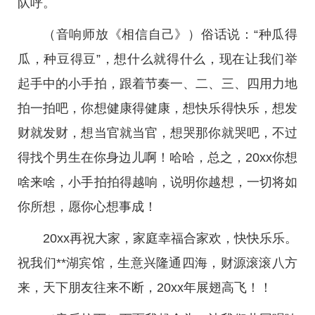
队呼。
（音响师放《相信自己》）俗话说：“种瓜得
瓜，种豆得豆”，想什么就得什么，现在让我们举
起手中的小手拍，跟着节奏一、二、三、四用力地
拍一拍吧，你想健康得健康，想快乐得快乐，想发
财就发财，想当官就当官，想哭那你就哭吧，不过
得找个男生在你身边儿啊！哈哈，总之，20xx你想
啥来啥，小手拍拍得越响，说明你越想，一切将如
你所想，愿你心想事成！
20xx再祝大家，家庭幸福合家欢，快快乐乐。
祝我们**湖宾馆，生意兴隆通四海，财源滚滚八方
来，天下朋友往来不断，20xx年展翅高飞！！