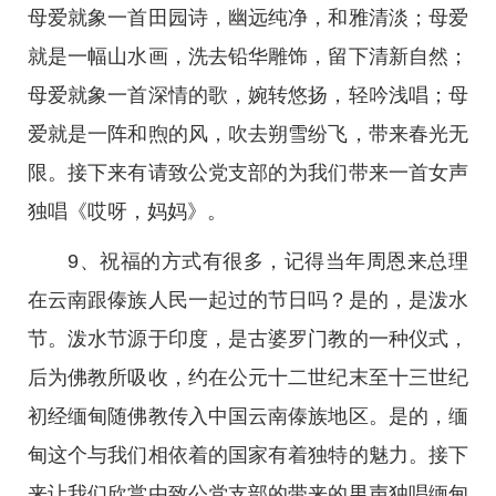
母爱就象一首田园诗，幽远纯净，和雅清淡；母爱
就是一幅山水画，洗去铅华雕饰，留下清新自然；
母爱就象一首深情的歌，婉转悠扬，轻吟浅唱；母
爱就是一阵和煦的风，吹去朔雪纷飞，带来春光无
限。接下来有请致公党支部的为我们带来一首女声
独唱《哎呀，妈妈》。
9、祝福的方式有很多，记得当年周恩来总理
在云南跟傣族人民一起过的节日吗？是的，是泼水
节。泼水节源于印度，是古婆罗门教的一种仪式，
后为佛教所吸收，约在公元十二世纪末至十三世纪
初经缅甸随佛教传入中国云南傣族地区。是的，缅
甸这个与我们相依着的国家有着独特的魅力。接下
来让我们欣赏由致公党支部的带来的男声独唱缅甸