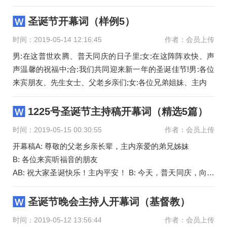
安！
圣诞节开幕词（样例5）
时间：2019-05-14 12:16:45
作者：会员上传
男:在这普世欢腾、普天同庆的日子里;女:在这阵阵欢快、声
声温馨的祝福中;合:我们共同迎来新一年的圣诞佳节!男:各位
来宾朋友、先生女士、父老乡亲们;女:各位兄弟姐妹、主内
1225号圣诞节主持稿开幕词（精选5篇）
时间：2019-05-15 00:30:55
作者：会员上传
开幕稿A: 尊敬的父老乡亲长辈，主内亲爱的弟兄姊妹
B: 各位来宾听福音的朋友
AB: 祝大家圣诞快乐！主内平安！ B: 今天，普天同庆，向他
讴歌赞美
A: 今天，举世欢腾，向他放声歌唱
圣诞节晚会主持人开幕词（基督教）
B: 小小
时间：2019-05-12 13:56:44
作者：会员上传