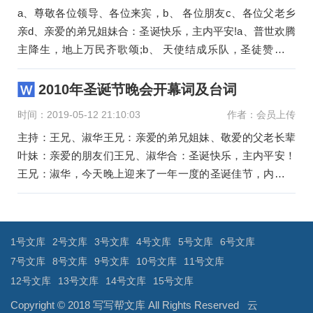
a、尊敬各位领导、各位来宾，b、 各位朋友c、各位父老乡
亲d、亲爱的弟兄姐妹合：圣诞快乐，主内平安!a、普世欢腾
主降生，地上万民齐歌颂;b、 天使结成乐队，圣徒赞美同
声，c、世上多少
2010年圣诞节晚会开幕词及台词
时间：2019-05-12 21:10:03
作者：会员上传
主持：王兄、淑华王兄：亲爱的弟兄姐妹、敬爱的父老长辈
叶妹：亲爱的朋友们王兄、淑华合：圣诞快乐，主内平安！
王兄：淑华，今天晚上迎来了一年一度的圣诞佳节，内心无
比的喜悦。淑华：是啊！普世
文
章
导
1号文库
2号文库
3号文库
4号文库
5号文库
6号文库
航
7号文库
8号文库
9号文库
10号文库
11号文库
12号文库
13号文库
14号文库
15号文库
Copyright © 2018
写写帮文库
All Rights Reserved
云