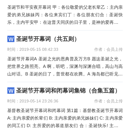
圣诞节和平安夜开幕词 甲：各位敬爱的父老长辈乙：主内亲
爱的弟兄姊妹丙：各位来宾们丁：各位朋友们合：圣诞快
乐，主内平安甲：在这普天同庆的日子里，是神的爱再次把
我们聚集在一起乙：在这
圣诞节开幕词（共五则）
时间：2019-05-15 08:42:33
作者：会员上传
圣诞节开幕词A 圣诞之光的恩典普及万方B 愿这圣诞之光，
把世界之路照亮。A 啊，听吧，深渊与深渊合唱，高山与高
山对话。B 圣诞的日了，普世都在欢腾。A 海岛都已听见了
天主的训诲，B 乡
圣诞节开幕词和闭幕词集锦（合集五篇）
时间：2019-05-14 23:26:36
作者：会员上传
基督教圣诞节开幕词和闭幕词 第1篇：基督教圣诞节开幕词
A: 主内亲爱的长辈们 B: 主内亲爱的弟兄姊妹们 C: 主内亲爱
的同工们 D: 主所爱的的慕道朋友们 合：圣诞快乐! 主内平